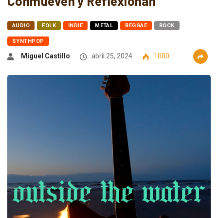
Conmueven y Reflexionan
AUDIO
FOLK
INDIE
METAL
REGGAE
ROCK
SYNTHPOP
Miguel Castillo
abril 25, 2024
1000