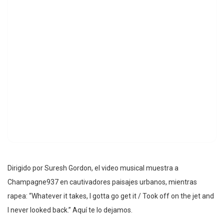
Dirigido por Suresh Gordon, el video musical muestra a
Champagne937 en cautivadores paisajes urbanos, mientras
rapea: “Whatever it takes, I gotta go get it / Took off on the jet and
I never looked back.” Aquí te lo dejamos.