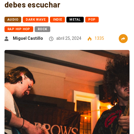
debes escuchar
AUDIO
DARK WAVE
INDIE
METAL
POP
RAP HIP HOP
ROCK
Miguel Castillo
abril 25, 2024
1335