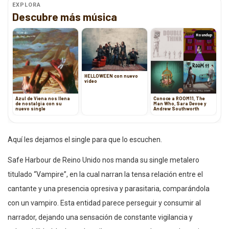
EXPLORA
Descubre más música
Roundup
HELLOWEEN con nuevo
video
Azul de Viena nos llena
Conoce a ROOM11, The
de nostalgia con su
Man Who, Sara Devoe y
nuevo single
Andrew Southworth
Aquí les dejamos el single para que lo escuchen.
Safe Harbour de Reino Unido nos manda su single metalero
titulado “Vampire”, en la cual narran la tensa relación entre el
cantante y una presencia opresiva y parasitaria, comparándola
con un vampiro. Esta entidad parece perseguir y consumir al
narrador, dejando una sensación de constante vigilancia y