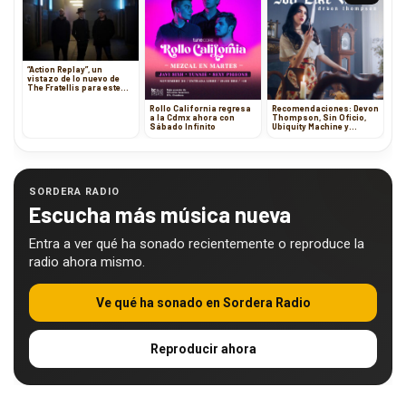
“Action Replay”, un
vistazo de lo nuevo de
The Fratellis para este
año
Rollo California regresa
Recomendaciones: Devon
a la Cdmx ahora con
Thompson, Sin Oficio,
Sábado Infinito
Ubiquity Machine y
Estatuas de Sol
SORDERA RADIO
Escucha más música nueva
Entra a ver qué ha sonado recientemente o reproduce la
radio ahora mismo.
Ve qué ha sonado en Sordera Radio
Reproducir ahora