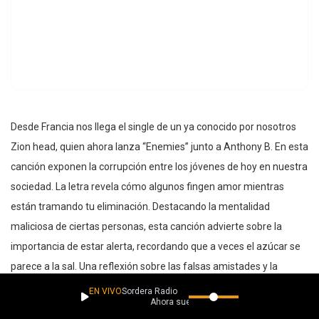
Desde Francia nos llega el single de un ya conocido por nosotros
Zion head, quien ahora lanza “Enemies” junto a Anthony B. En esta
canción exponen la corrupción entre los jóvenes de hoy en nuestra
sociedad. La letra revela cómo algunos fingen amor mientras
están tramando tu eliminación. Destacando la mentalidad
maliciosa de ciertas personas, esta canción advierte sobre la
importancia de estar alerta, recordando que a veces el azúcar se
parece a la sal. Una reflexión sobre las falsas amistades y la
necesidad de discernimiento en un mundo lleno de engaños.
EN VIVO
Sordera Radio
Ahora suena
Aquí les dejamos la canción de reggae para que la escuchen.