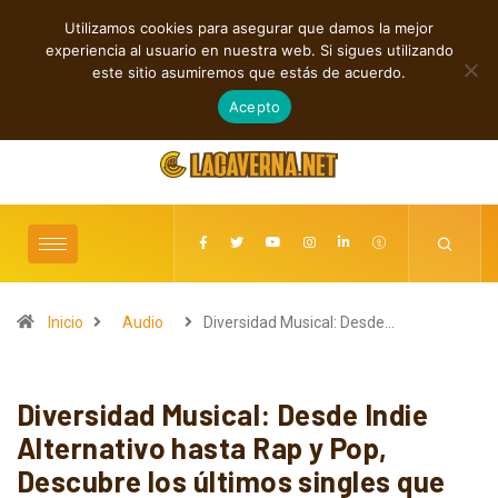
Utilizamos cookies para asegurar que damos la mejor
TENDENCIAS
experiencia al usuario en nuestra web. Si sigues utilizando
Rock, folk e indie: cuatro estrenos independientes por descubrir
este sitio asumiremos que estás de acuerdo.
agosto 6, 2026
Acepto
Inicio
Audio
Diversidad Musical: Desde…
Diversidad Musical: Desde Indie
Alternativo hasta Rap y Pop,
Descubre los últimos singles que