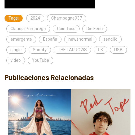
Tags:
2024
Champagne937
Claudia Pumarega
Coin Toss
Die Feen
emergente
España
newsnormal
sencillo
single
Spotify
THE TARROWS
UK
USA
video
YouTube
Publicaciones Relacionadas