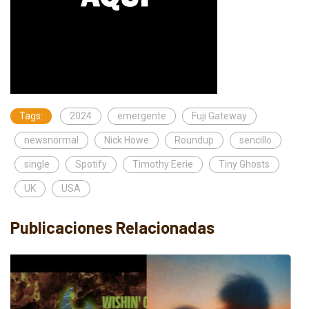
Tags:
2024
emergente
Fuji Gateway
newsnormal
Nick Howe
Roundup
sencillo
single
Spotify
Timothy Eerie
Tiny Ghosts
UK
USA
Publicaciones Relacionadas