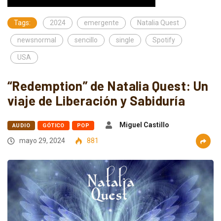
Tags:
2024
emergente
Natalia Quest
newsnormal
sencillo
single
Spotify
USA
“Redemption” de Natalia Quest: Un
viaje de Liberación y Sabiduría
Miguel Castillo
AUDIO
GÓTICO
POP
mayo 29, 2024
881