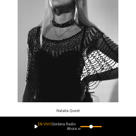
Natalia Quest
EN VIVO
Sordera Radio
Ahora suena
Comparada con artistas como Evanescence y Tori Amos, Natalia