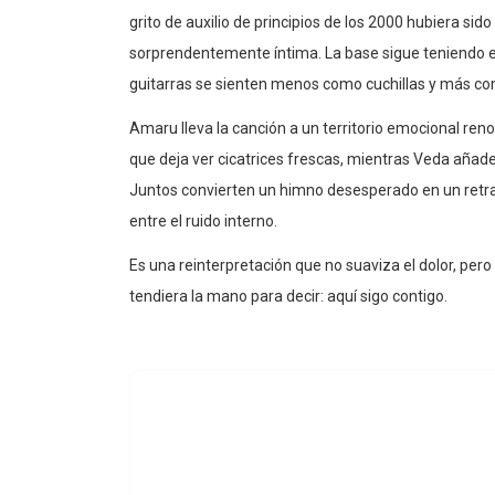
La nueva versión de
“Last Resort”
que firman
Bobby
grito de auxilio de principios de los 2000 hubiera si
sorprendentemente íntima. La base sigue teniendo esa
guitarras se sienten menos como cuchillas y más co
Amaru lleva la canción a un territorio emocional reno
que deja ver cicatrices frescas, mientras Veda añade 
Juntos convierten un himno desesperado en un retra
entre el ruido interno.
Es una reinterpretación que no suaviza el dolor, per
tendiera la mano para decir: aquí sigo contigo.