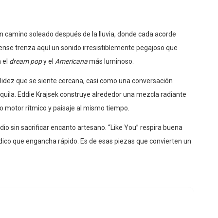
n camino soleado después de la lluvia, donde cada acorde
ense trenza aquí un sonido irresistiblemente pegajoso que
 el
dream pop
y el
Americana
más luminoso.
alidez que se siente cercana, casi como una conversación
nquila. Eddie Krajsek construye alrededor una mezcla radiante
o motor rítmico y paisaje al mismo tiempo.
adio sin sacrificar encanto artesano. “Like You” respira buena
ódico que engancha rápido. Es de esas piezas que convierten un