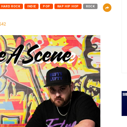
HARD ROCK
INDIE
POP
RAP HIP HOP
ROCK
542