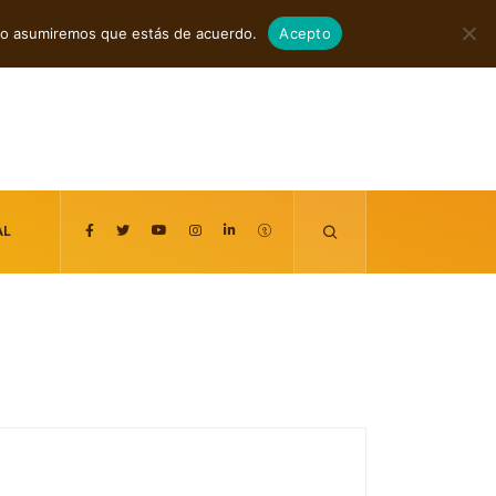
agosto 7, 2026
itio asumiremos que estás de acuerdo.
Acepto
AL