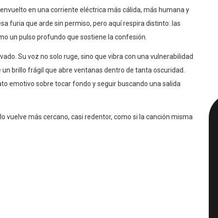
 Amaru, Veda, Saliva y Judge & Jury
suena como si el viejo
do envuelto en una corriente eléctrica más cálida, más humana y
 furia que arde sin permiso, pero aquí respira distinto: las
mo un pulso profundo que sostiene la confesión.
vado. Su voz no solo ruge, sino que vibra con una vulnerabilidad
un brillo frágil que abre ventanas dentro de tanta oscuridad.
to emotivo sobre tocar fondo y seguir buscando una salida
o lo vuelve más cercano, casi redentor, como si la canción misma