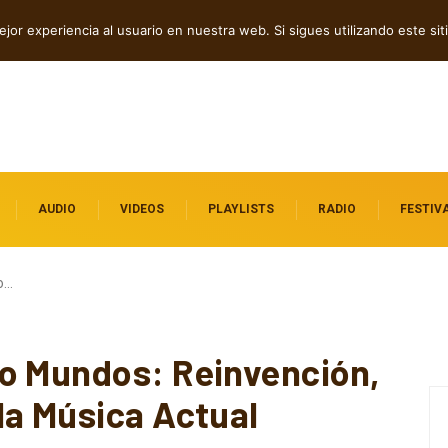
 independientes destacados
jor experiencia al usuario en nuestra web. Si sigues utilizando este s
AUDIO
VIDEOS
PLAYLISTS
RADIO
FESTIV
o…
o Mundos: Reinvención,
la Música Actual