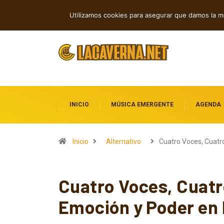
Indie, rap y pop: cuatro lanzamientos
TENDENCIAS
Utilizamos cookies para asegurar que damos la me
INICIO
MÚSICA EMERGENTE
AGENDA
Inicio
Alternativo
Cuatro Voces, Cuatr
Cuatro Voces, Cuatr
Emoción y Poder en 