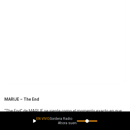
MARIJE – The End
“The End” de MARIJE se siente como el momento exacto en que
EN VIVO
Sordera Radio
una herida deja de suplicar amor y finalmente decide cerrarse,
Ahora suena
aunque sangre en el proceso. Entre progressive metal, djent y