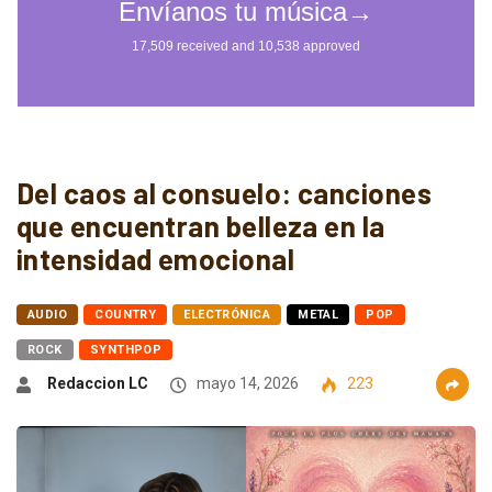
Del caos al consuelo: canciones
que encuentran belleza en la
intensidad emocional
AUDIO
COUNTRY
ELECTRÓNICA
METAL
POP
ROCK
SYNTHPOP
Redaccion LC
mayo 14, 2026
223