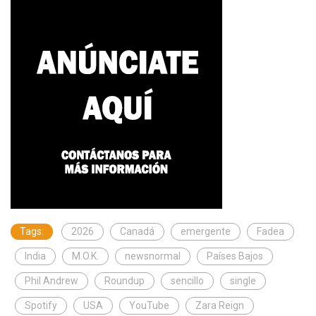
Tags:
2026
Canadá
emergente
Fadea
India
M.O.K.
newsnormal
Países Bajos
Phil Andrew
Roundup
sencillo
single
Spotify
USA
YouTube
Zara Reign