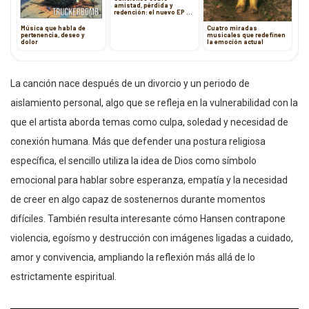
amistad, pérdida y
redención: el nuevo EP de
Alex McCulloch
Música que habla de
Cuatro miradas
pertenencia, deseo y
musicales que redefinen
dolor
la emoción actual
La canción nace después de un divorcio y un periodo de
aislamiento personal, algo que se refleja en la vulnerabilidad con la
que el artista aborda temas como culpa, soledad y necesidad de
conexión humana. Más que defender una postura religiosa
específica, el sencillo utiliza la idea de Dios como símbolo
emocional para hablar sobre esperanza, empatía y la necesidad
de creer en algo capaz de sostenernos durante momentos
difíciles. También resulta interesante cómo Hansen contrapone
violencia, egoísmo y destrucción con imágenes ligadas a cuidado,
amor y convivencia, ampliando la reflexión más allá de lo
estrictamente espiritual.