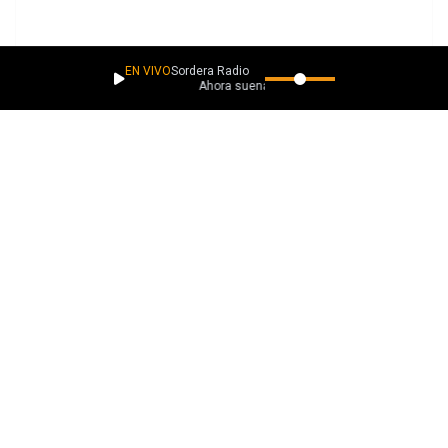
EN VIVO
Sordera Radio
Ahora suena
PLAYLISTS
Más música como esta
Descubrimientos lacaverna.net
Descubrimientos Sintéticos
Descubrimientos Para Vibrar
Descubrimientos Pegadizos
Ver todas
EXPLORA
Descubre más música
Roundup