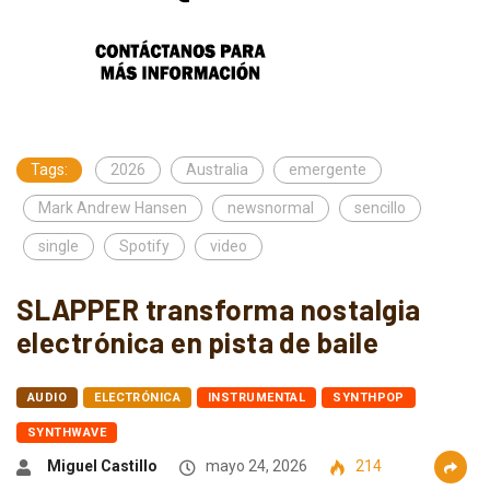
Tags:
2026
Australia
emergente
Mark Andrew Hansen
newsnormal
sencillo
single
Spotify
video
SLAPPER transforma nostalgia
electrónica en pista de baile
AUDIO
ELECTRÓNICA
INSTRUMENTAL
SYNTHPOP
SYNTHWAVE
Miguel Castillo
mayo 24, 2026
214