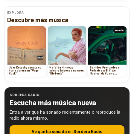
EXPLORA
Descubre más música
Roundup
Jake Kotschy desata su
Mafalda Minnozzi
Sonidos Profundos y
furia obrera en “Wage
celebra la bossa nova en
Reflexivos: El Viaje
Cuck”
“Riofonic”
Musical de Cuatro
Artistas
Contemporáneos
SORDERA RADIO
Escucha más música nueva
Entra a ver qué ha sonado recientemente o reproduce la
radio ahora mismo.
Ve qué ha sonado en Sordera Radio