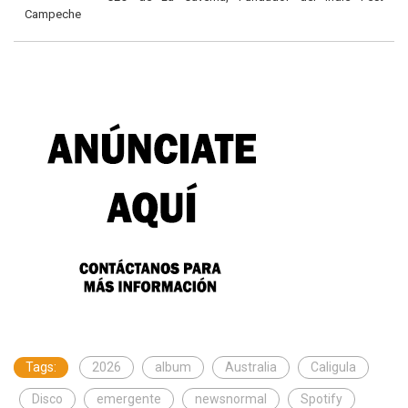
Campeche
Tags:
2026
album
Australia
Caligula
Disco
emergente
newsnormal
Spotify