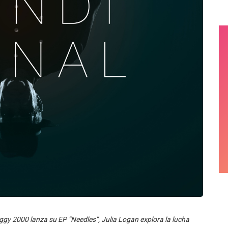
iggy 2000 lanza su EP “Needles”, Julia Logan explora la lucha
osture of Sin” con un vibrante remix de Tc-5. Descubre estas