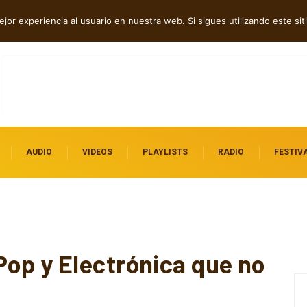
e “We Wont Break”
jor experiencia al usuario en nuestra web. Si sigues utilizando este s
AUDIO
VIDEOS
PLAYLISTS
RADIO
FESTIV
op y Electrónica que no