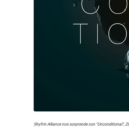
Shyfrin Alliance nos sorprende con “Unconditional”, Z
interna con “Mirrors”, y Pablo Iranzo reinventa “The P