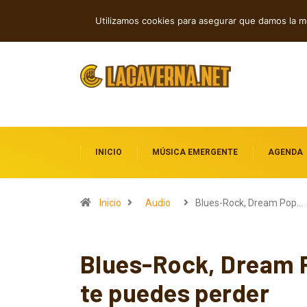
Modules y la fuerza inquebrantable d
TENDENCIAS
Utilizamos cookies para asegurar que damos la me
INICIO
MÚSICA EMERGENTE
AGENDA
Inicio
Audio
Blues-Rock, Dream Pop…
Blues-Rock, Dream P
te puedes perder