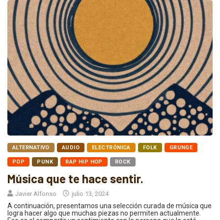
ALTERNATIVO
AUDIO
ELECTRÓNICA
FOLK
GRUNGE
POP
PUNK
RAP HIP HOP
ROCK
Música que te hace sentir.
Javier Alfonso
julio 13, 2024
A continuación, presentamos una selección curada de música que
logra hacer algo que muchas piezas no permiten actualmente.