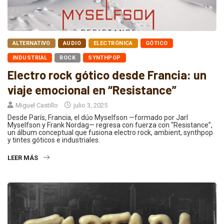
ALTERNATIVO
AUDIO
ELECTRÓNICA
GÓTICO
INDUSTRIAL
ROCK
SYNTHPOP
Electro rock gótico desde Francia: un
viaje emocional en “Resistance”
Miguel Castillo
julio 3, 2025
Desde París, Francia, el dúo Myselfson —formado por Jarl
Myselfson y Frank Nordag— regresa con fuerza con “Resistance”,
un álbum conceptual que fusiona electro rock, ambient, synthpop
y tintes góticos e industriales.
LEER MÁS