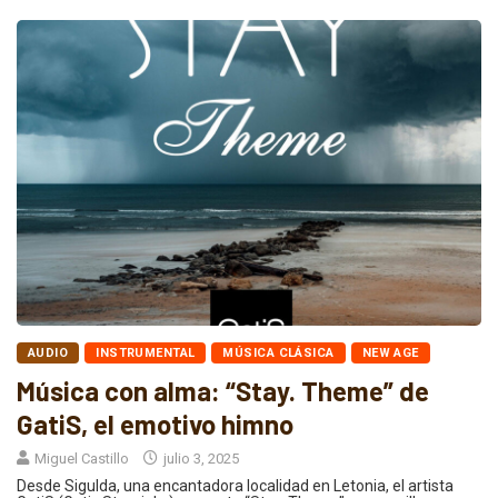
AUDIO
INSTRUMENTAL
MÚSICA CLÁSICA
NEW AGE
Música con alma: “Stay. Theme” de
GatiS, el emotivo himno
Miguel Castillo
julio 3, 2025
Desde Sigulda, una encantadora localidad en Letonia, el artista