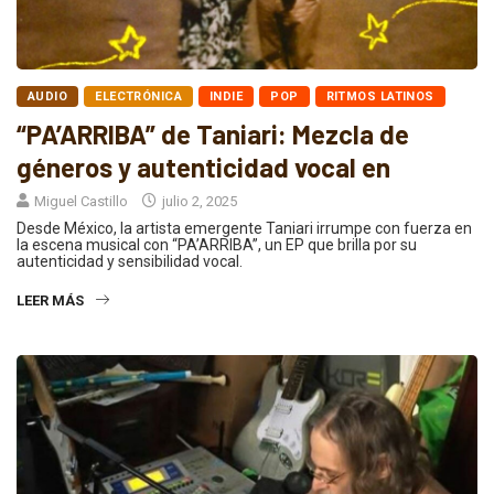
AUDIO
ELECTRÓNICA
INDIE
POP
RITMOS LATINOS
“PA’ARRIBA” de Taniari: Mezcla de
géneros y autenticidad vocal en
Miguel Castillo
julio 2, 2025
Desde México, la artista emergente Taniari irrumpe con fuerza en
la escena musical con “PA’ARRIBA”, un EP que brilla por su
autenticidad y sensibilidad vocal.
LEER MÁS