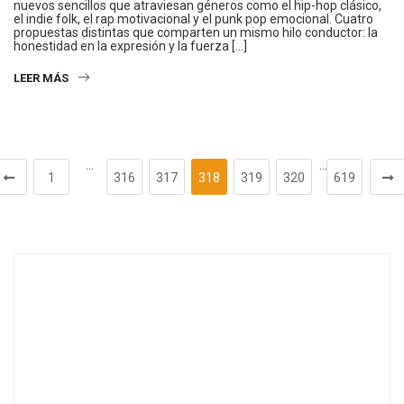
nuevos sencillos que atraviesan géneros como el hip-hop clásico,
el indie folk, el rap motivacional y el punk pop emocional. Cuatro
propuestas distintas que comparten un mismo hilo conductor: la
honestidad en la expresión y la fuerza […]
LEER MÁS
…
…
1
316
317
318
319
320
619