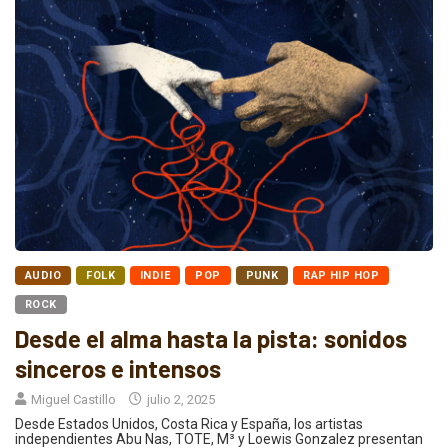
AUDIO
FOLK
INDIE
POP
PUNK
RAP HIP HOP
ROCK
Desde el alma hasta la pista: sonidos
sinceros e intensos
Miguel Castillo
julio 2, 2025
Desde Estados Unidos, Costa Rica y España, los artistas
independientes Abu Nas, TOTE, M³ y Loewis Gonzalez presentan