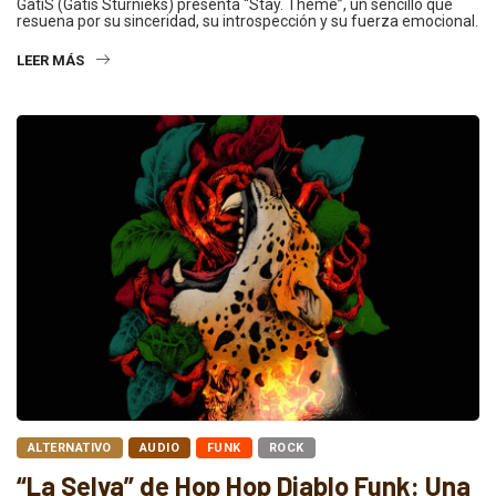
GatiS (Gatis Sturnieks) presenta “Stay. Theme”, un sencillo que
resuena por su sinceridad, su introspección y su fuerza emocional.
LEER MÁS
ALTERNATIVO
AUDIO
FUNK
ROCK
“La Selva” de Hop Hop Diablo Funk: Una