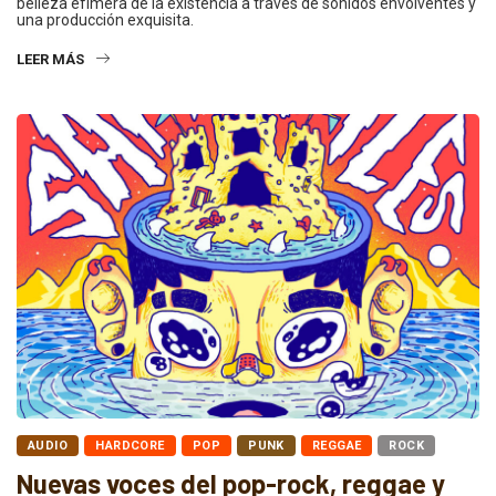
belleza efímera de la existencia a través de sonidos envolventes y
una producción exquisita.
LEER MÁS
AUDIO
HARDCORE
POP
PUNK
REGGAE
ROCK
Nuevas voces del pop-rock, reggae y