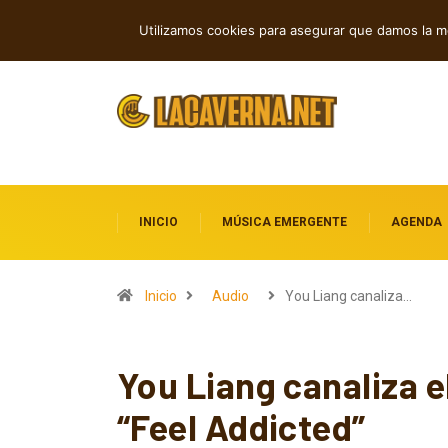
Indie rock, folk y electrónica: estren
TENDENCIAS
Utilizamos cookies para asegurar que damos la me
INICIO
MÚSICA EMERGENTE
AGENDA
Inicio
Audio
You Liang canaliza…
You Liang canaliza el
“Feel Addicted”