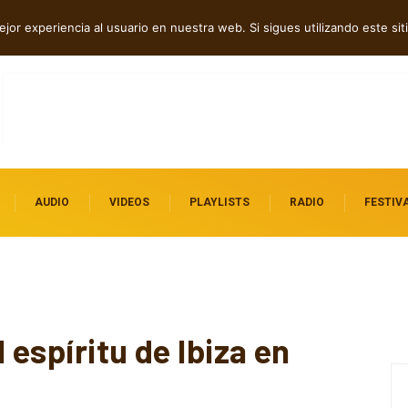
os independientes destacados
jor experiencia al usuario en nuestra web. Si sigues utilizando este s
AUDIO
VIDEOS
PLAYLISTS
RADIO
FESTIV
 espíritu de Ibiza en