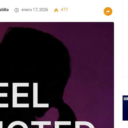
tillo
enero 17, 2026
477