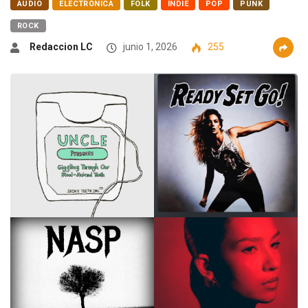
AUDIO
ELECTRÓNICA
FOLK
INDIE
POP
PUNK
ROCK
Redaccion LC
junio 1, 2026
255