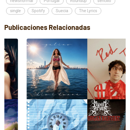
newsnormal
Portugal
Roundup
sencillo
single
Spotify
Suecia
The Lyrics
Publicaciones Relacionadas