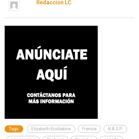
Redaccion LC
Tags:
Elizabeth Kostiakina
Francia
N.A.S.P.