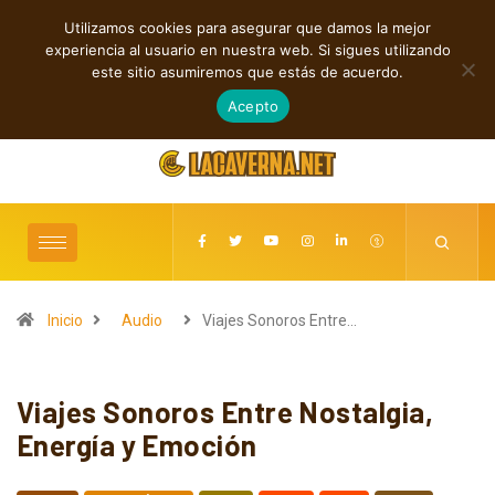
Utilizamos cookies para asegurar que damos la mejor
TENDENCIAS
experiencia al usuario en nuestra web. Si sigues utilizando
Rock, folk e indie: cuatro estrenos independientes por descubrir
este sitio asumiremos que estás de acuerdo.
agosto 7, 2026
Acepto
Inicio
Audio
Viajes Sonoros Entre…
Viajes Sonoros Entre Nostalgia,
Energía y Emoción