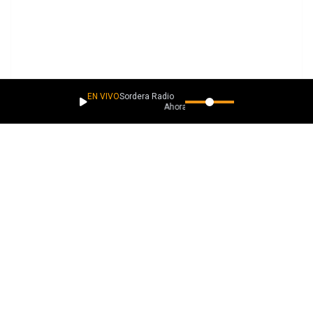
EN VIVO
Sordera Radio
Ahora suena
PLAYLISTS
Más música como esta
Descubrimientos lacaverna.net
Descubrimientos Poesías con Ritmo
Descubrimientos Pegadizos
Descubrimientos con Esencia