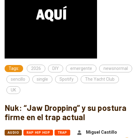
Tags:
2026
DIY
emergente
newsnormal
sencillo
single
Spotify
The Yacht Club
UK
Nuk: “Jaw Dropping” y su postura
firme en el trap actual
Miguel Castillo
AUDIO
RAP HIP HOP
TRAP