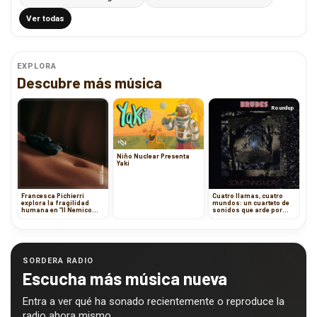
Ver todas
EXPLORA
Descubre más música
Roundup
Niño Nuclear Presenta
Yaki
Francesca Pichierri
Cuatro llamas, cuatro
explora la fragilidad
mundos: un cuarteto de
humana en “Il Nemico
sonidos que arde por
Dentro”
dentro
SORDERA RADIO
Escucha más música nueva
Entra a ver qué ha sonado recientemente o reproduce la
radio ahora mismo.