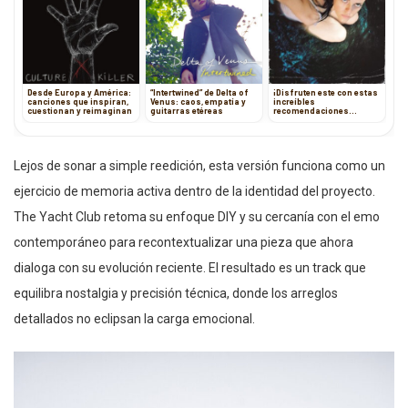
Desde Europa y América:
“Intertwined” de Delta of
¡Disfruten este con estas
canciones que inspiran,
Venus: caos, empatía y
increíbles
cuestionan y reimaginan
guitarras etéreas
recomendaciones
musicales!
Lejos de sonar a simple reedición, esta versión funciona como un
ejercicio de memoria activa dentro de la identidad del proyecto.
The Yacht Club retoma su enfoque DIY y su cercanía con el emo
contemporáneo para recontextualizar una pieza que ahora
dialoga con su evolución reciente. El resultado es un track que
equilibra nostalgia y precisión técnica, donde los arreglos
detallados no eclipsan la carga emocional.