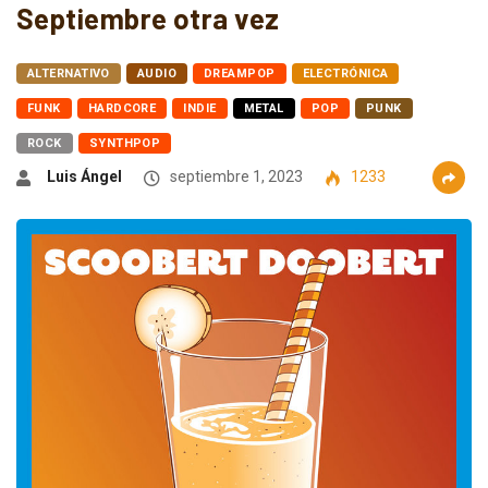
Septiembre otra vez
ALTERNATIVO
AUDIO
DREAMPOP
ELECTRÓNICA
FUNK
HARDCORE
INDIE
METAL
POP
PUNK
ROCK
SYNTHPOP
Luis Ángel
septiembre 1, 2023
1233