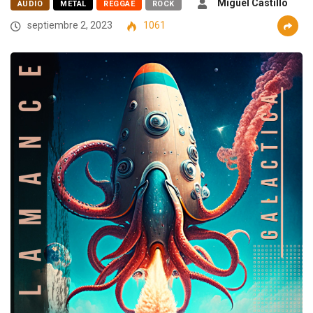
Miguel Castillo
AUDIO
METAL
REGGAE
ROCK
septiembre 2, 2023
1061