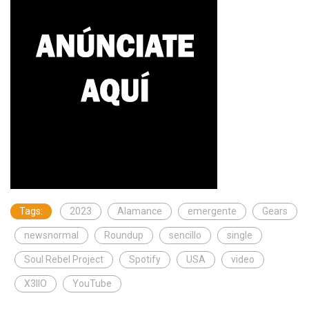
Tags:
2023
Alamance
emergente
Gears
newsnormal
Roundup
sencillo
single
Soul Rebel Project
Spotify
USA
video
X3llO
YouTube