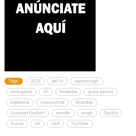
Tags:
2023
def.fo
eastern high
emergente
EP
Finlandia
grace gachot
Inglaterra
newsnormal
Roundup
Scoobert Doobert
sencillo
single
Spotify
Suecia
UK
USA
YouTube