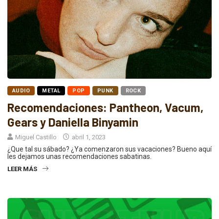
AUDIO
METAL
POP
PUNK
ROCK
Recomendaciones: Pantheon, Vacum,
Gears y Daniella Binyamin
Miguel Castillo
abril 1, 2023
¿Que tal su sábado? ¿Ya comenzaron sus vacaciones? Bueno aquí
les dejamos unas recomendaciones sabatinas.
LEER MÁS