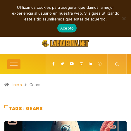
Utilizamos cookies para asegurar que damos la mejor
TENDENCIAS
experiencia al usuario en nuestra web. Si sigues utilizando
Rock, folk e indie: cuatro estrenos independientes por descubrir
este sitio asumiremos que estás de acuerdo.
agosto 7, 2026
Acepto
Inicio
Gears
TAGS : GEARS