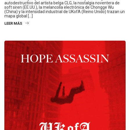
autodestructivo del artista belga CLG, la nostalgia noventera de
soft siren (EE.UU.), la melancolía electrónica de Chongge Wu
(China) y la intensidad industrial de UKofA (Reino Unido) trazan un
mapa global […]
LEER MÁS