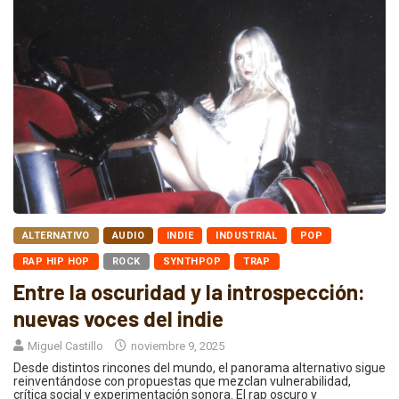
ALTERNATIVO
AUDIO
INDIE
INDUSTRIAL
POP
RAP HIP HOP
ROCK
SYNTHPOP
TRAP
Entre la oscuridad y la introspección:
nuevas voces del indie
Miguel Castillo
noviembre 9, 2025
Desde distintos rincones del mundo, el panorama alternativo sigue
reinventándose con propuestas que mezclan vulnerabilidad,
crítica social y experimentación sonora. El rap oscuro y