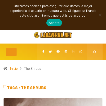
Utilizamos cookies para asegurar que damos la mejor
TENDENCIAS
experiencia al usuario en nuestra web. Si sigues utilizando
Rupturas, deseo, ciclos y conexiones digitales
Baldy Crawler cuestiona e
este sitio asumiremos que estás de acuerdo.
“Hatre
agosto 9, 2026
Acepto
Inicio
The Shrubs
TAGS : THE SHRUBS