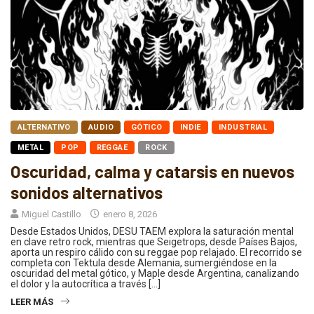
ALTERNATIVO
AUDIO
GÓTICO
INDIE
INDUSTRIAL
METAL
POP
REGGAE
ROCK
Oscuridad, calma y catarsis en nuevos
sonidos alternativos
Miguel Castillo
enero 8, 2026
Desde Estados Unidos, DESU TAEM explora la saturación mental
en clave retro rock, mientras que Seigetrops, desde Países Bajos,
aporta un respiro cálido con su reggae pop relajado. El recorrido se
completa con Tektula desde Alemania, sumergiéndose en la
oscuridad del metal gótico, y Maple desde Argentina, canalizando
el dolor y la autocrítica a través […]
LEER MÁS