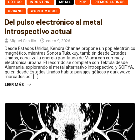
GÓTICO
INDUSTRIAL
METAL
POP
RITMOS LATINOS
URBANO
WORLD MUSIC
Del pulso electrónico al metal
introspectivo actual
Miguel Castillo
enero 9, 2026
Desde Estados Unidos, Kendra Chanae propone un pop electrónico
magnético, mientras Sonora Tukukuy, también desde Estados
Unidos, canaliza la energía pan-latina de Miami con cumbia y
electrónica urbana. El recorrido se completa con Tektula desde
Alemania, explorando el metal alternativo introspectivo, y SOFIYA,
quien desde Estados Unidos habita paisajes góticos y dark wave
marcados por […]
LEER MÁS