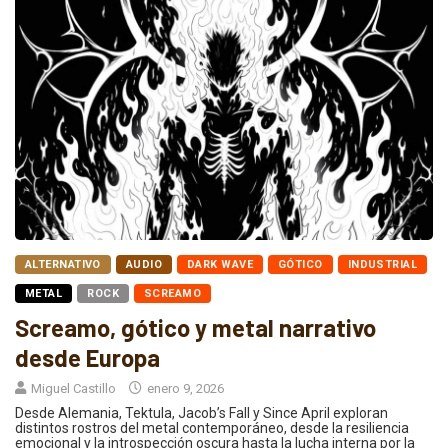
ALTERNATIVO
AUDIO
DARK WAVE
GÓTICO
INDUSTRIAL
METAL
ROCK
SCREAMO
Screamo, gótico y metal narrativo
desde Europa
Miguel Castillo
enero 9, 2026
Desde Alemania, Tektula, Jacob’s Fall y Since April exploran
distintos rostros del metal contemporáneo, desde la resiliencia
emocional y la introspección oscura hasta la lucha interna por la