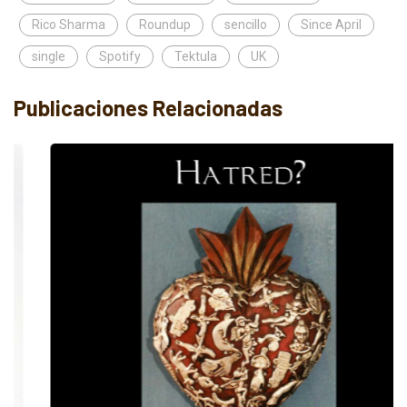
Rico Sharma
Roundup
sencillo
Since April
single
Spotify
Tektula
UK
Publicaciones Relacionadas