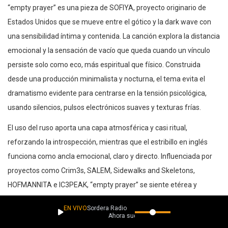
“empty prayer” es una pieza de SOFIYA, proyecto originario de
Estados Unidos que se mueve entre el gótico y la dark wave con
una sensibilidad íntima y contenida. La canción explora la distancia
emocional y la sensación de vacío que queda cuando un vínculo
persiste solo como eco, más espiritual que físico. Construida
desde una producción minimalista y nocturna, el tema evita el
dramatismo evidente para centrarse en la tensión psicológica,
usando silencios, pulsos electrónicos suaves y texturas frías.
El uso del ruso aporta una capa atmosférica y casi ritual,
reforzando la introspección, mientras que el estribillo en inglés
funciona como ancla emocional, claro y directo. Influenciada por
proyectos como Crim3s, SALEM, Sidewalks and Skeletons,
HOFMANNITA e IC3PEAK, “empty prayer” se siente etérea y
fantasmal, como una confesión susurrada en la oscuridad. Es una
EN VIVO
Sordera Radio
canción que no busca respuestas, sino habitar la duda, ideal para
Ahora suena
oyentes atraídos por paisajes sonoros sombríos, íntimos y