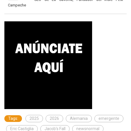
Campeche
Tags:
2025
2026
Alemania
emergente
Eric Castiglia
Jacob’s Fall
newsnormal