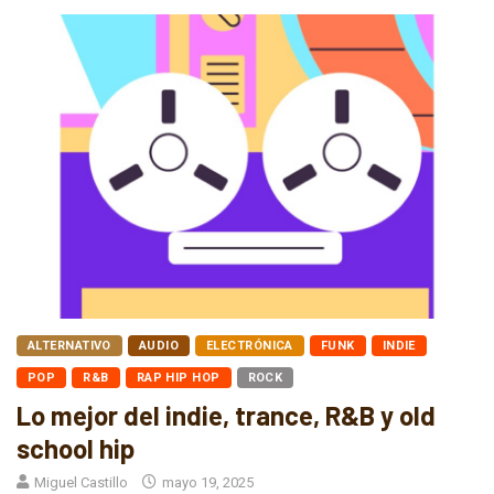
ALTERNATIVO
AUDIO
ELECTRÓNICA
FUNK
INDIE
POP
R&B
RAP HIP HOP
ROCK
Lo mejor del indie, trance, R&B y old
school hip
Miguel Castillo
mayo 19, 2025