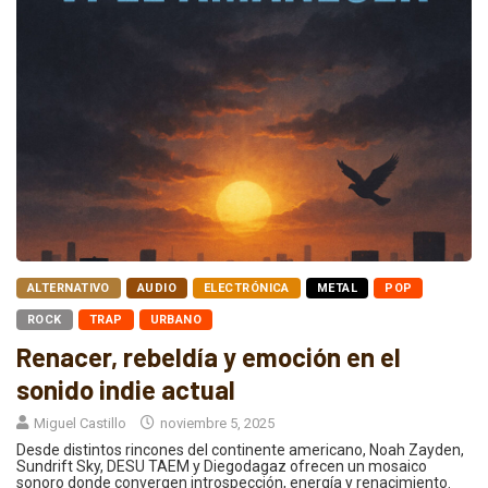
ALTERNATIVO
AUDIO
ELECTRÓNICA
METAL
POP
ROCK
TRAP
URBANO
Renacer, rebeldía y emoción en el
sonido indie actual
Miguel Castillo
noviembre 5, 2025
Desde distintos rincones del continente americano, Noah Zayden,
Sundrift Sky, DESU TAEM y Diegodagaz ofrecen un mosaico
sonoro donde convergen introspección, energía y renacimiento.