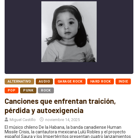
ALTERNATIVO
AUDIO
GARAGE ROCK
HARD ROCK
INDIE
POP
PUNK
ROCK
Canciones que enfrentan traición,
pérdida y autoexigencia
Miguel Castillo
noviembre 14, 2025
El músico chileno De la Habana, la banda canadiense Human
Missile Crisis, la cantautora mexicana Lulú Robles y el proyecto
español Saura y los Impertérritos presentan cuatro lanzamientos