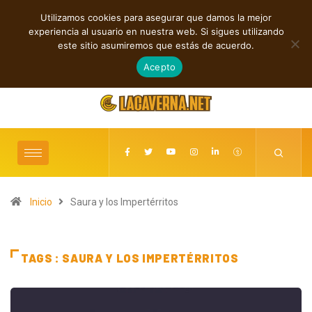
Utilizamos cookies para asegurar que damos la mejor
TENDENCIAS
experiencia al usuario en nuestra web. Si sigues utilizando
GUMR conecta techno analógico y deep tech en Acid Freq
Shaven Primat
este sitio asumiremos que estás de acuerdo.
agosto 7, 2026
Acepto
Inicio
Saura y los Impertérritos
TAGS : SAURA Y LOS IMPERTÉRRITOS