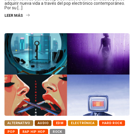
adquirir nueva vida a través del pop electrónico contemporáneo.
Por su […]
LEER MÁS
ALTERNATIVO
AUDIO
EDM
ELECTRÓNICA
HARD ROCK
POP
RAP HIP HOP
ROCK