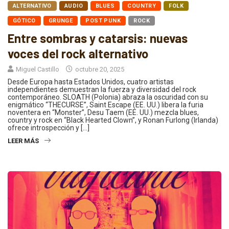
ALTERNATIVO
AUDIO
BLUES
COUNTRY
FOLK
GÓTICO
GRUNGE
POST PUNK
ROCK
Entre sombras y catarsis: nuevas
voces del rock alternativo
Miguel Castillo
octubre 20, 2025
Desde Europa hasta Estados Unidos, cuatro artistas
independientes demuestran la fuerza y diversidad del rock
contemporáneo. SLOATH (Polonia) abraza la oscuridad con su
enigmático “THECURSE”, Saint Escape (EE. UU.) libera la furia
noventera en “Monster”, Desu Taem (EE. UU.) mezcla blues,
country y rock en “Black Hearted Clown”, y Ronan Furlong (Irlanda)
ofrece introspección y […]
LEER MÁS