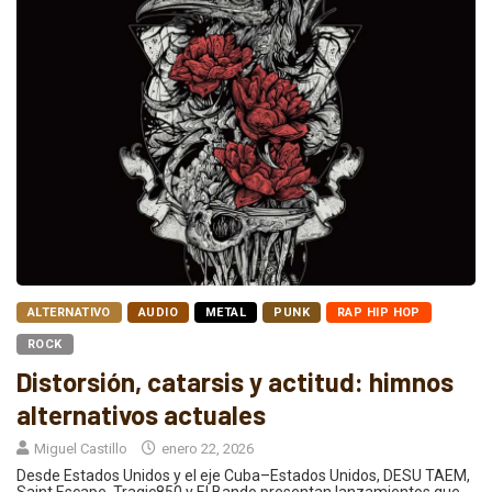
ALTERNATIVO
AUDIO
METAL
PUNK
RAP HIP HOP
ROCK
Distorsión, catarsis y actitud: himnos
alternativos actuales
Miguel Castillo
enero 22, 2026
Desde Estados Unidos y el eje Cuba–Estados Unidos, DESU TAEM,
Saint Escape, Tragic850 y El Bando presentan lanzamientos que