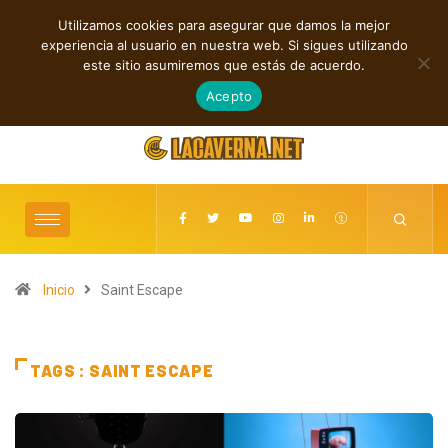
Utilizamos cookies para asegurar que damos la mejor
TENDENCIAS
experiencia al usuario en nuestra web. Si sigues utilizando
Shaven Primates: Un estallido de Hard Rock contra el control digital
este sitio asumiremos que estás de acuerdo.
agosto 8, 2026
Acepto
Inicio
Saint Escape
TAGS : SAINT ESCAPE