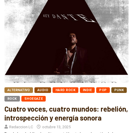
ALTERNATIVO
AUDIO
HARD ROCK
INDIE
POP
PUNK
ROCK
SHOEGAZE
Cuatro voces, cuatro mundos: rebelión,
introspección y energía sonora
Redaccion LC
octubre 13, 2025