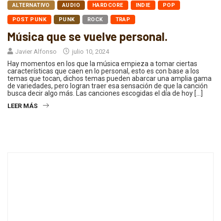
ALTERNATIVO
AUDIO
HARDCORE
INDIE
POP
POST PUNK
PUNK
ROCK
TRAP
Música que se vuelve personal.
Javier Alfonso
julio 10, 2024
Hay momentos en los que la música empieza a tomar ciertas
características que caen en lo personal, esto es con base a los
temas que tocan, dichos temas pueden abarcar una amplia gama
de variedades, pero logran traer esa sensación de que la canción
busca decir algo más. Las canciones escogidas el día de hoy […]
LEER MÁS