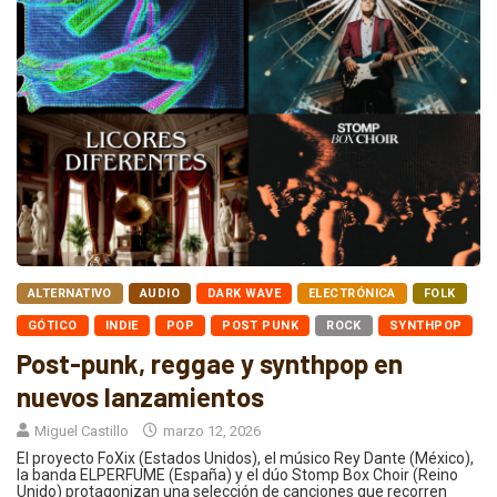
ALTERNATIVO
AUDIO
DARK WAVE
ELECTRÓNICA
FOLK
GÓTICO
INDIE
POP
POST PUNK
ROCK
SYNTHPOP
Post-punk, reggae y synthpop en
nuevos lanzamientos
Miguel Castillo
marzo 12, 2026
El proyecto FoXix (Estados Unidos), el músico Rey Dante (México),
la banda ELPERFUME (España) y el dúo Stomp Box Choir (Reino
Unido) protagonizan una selección de canciones que recorren