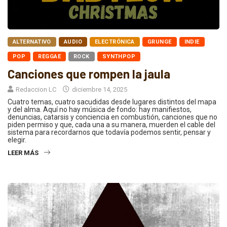
ALTERNATIVO
AUDIO
ELECTRÓNICA
GRUNGE
INDIE
POP
REGGAE
ROCK
SYNTHPOP
Canciones que rompen la jaula
Redaccion LC
diciembre 14, 2025
Cuatro temas, cuatro sacudidas desde lugares distintos del mapa
y del alma. Aquí no hay música de fondo: hay manifiestos,
denuncias, catarsis y conciencia en combustión, canciones que no
piden permiso y que, cada una a su manera, muerden el cable del
sistema para recordarnos que todavía podemos sentir, pensar y
elegir.
LEER MÁS