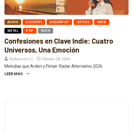
AUDIO
COUNTRY
DREAMPOP
GÓTICO
INDIE
METAL
POP
ROCK
Confesiones en Clave Indie: Cuatro
Universos, Una Emoción
Redaccion LC
febrero 28, 2026
Melodías que Arden y Flotan: Radar Alternativo 2026
LEER MÁS