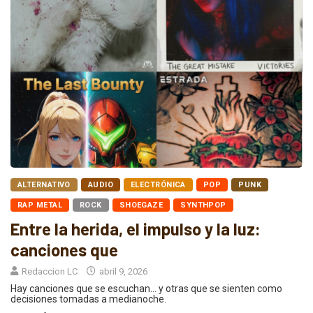
ALTERNATIVO
AUDIO
ELECTRÓNICA
POP
PUNK
RAP METAL
ROCK
SHOEGAZE
SYNTHPOP
Entre la herida, el impulso y la luz:
canciones que
Redaccion LC
abril 9, 2026
Hay canciones que se escuchan… y otras que se sienten como
decisiones tomadas a medianoche.