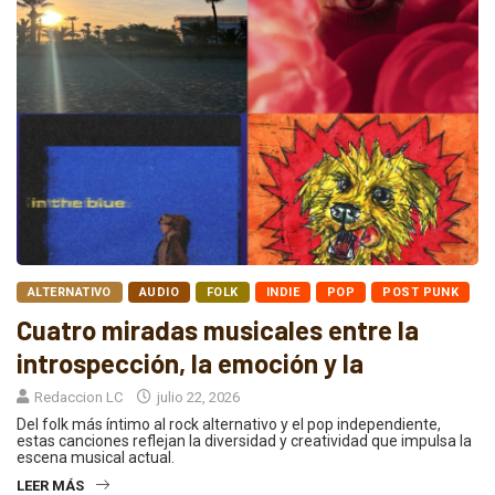
ALTERNATIVO
AUDIO
FOLK
INDIE
POP
POST PUNK
Cuatro miradas musicales entre la
introspección, la emoción y la
Redaccion LC
julio 22, 2026
Del folk más íntimo al rock alternativo y el pop independiente,
estas canciones reflejan la diversidad y creatividad que impulsa la
escena musical actual.
LEER MÁS