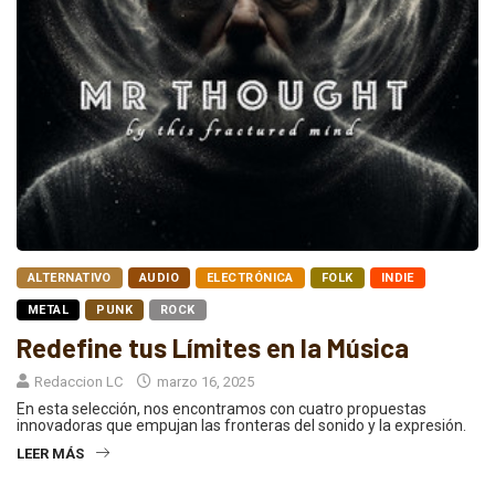
ALTERNATIVO
AUDIO
ELECTRÓNICA
FOLK
INDIE
METAL
PUNK
ROCK
Redefine tus Límites en la Música
Redaccion LC
marzo 16, 2025
En esta selección, nos encontramos con cuatro propuestas
innovadoras que empujan las fronteras del sonido y la expresión.
LEER MÁS