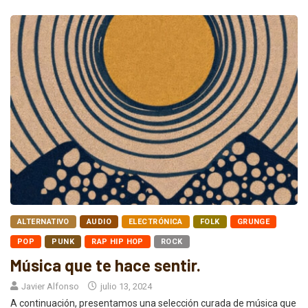
ALTERNATIVO
AUDIO
ELECTRÓNICA
FOLK
GRUNGE
POP
PUNK
RAP HIP HOP
ROCK
Música que te hace sentir.
Javier Alfonso
julio 13, 2024
A continuación, presentamos una selección curada de música que