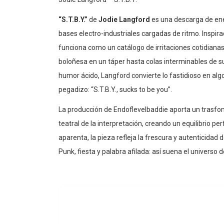
“S.T.B.Y.”
de
Jodie Langford
es una descarga de en
bases electro-industriales cargadas de ritmo. Inspir
funciona como un catálogo de irritaciones cotidian
boloñesa en un táper hasta colas interminables de s
humor ácido, Langford convierte lo fastidioso en algo i
pegadizo: “S.T.B.Y., sucks to be you”.
La producción de Endoflevelbaddie aporta un trasfon
teatral de la interpretación, creando un equilibrio per
aparenta, la pieza refleja la frescura y autenticidad d
Punk, fiesta y palabra afilada: así suena el universo 