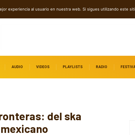
erra en “Hatred?”
jor experiencia al usuario en nuestra web. Si sigues utilizando este s
AUDIO
VIDEOS
PLAYLISTS
RADIO
FESTIV
ronteras: del ska
l mexicano