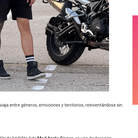
aja entre géneros, emociones y territorios, reinventándose sin
EN IN CAPITALS
de
Mad Apple Circus
, es una declaración