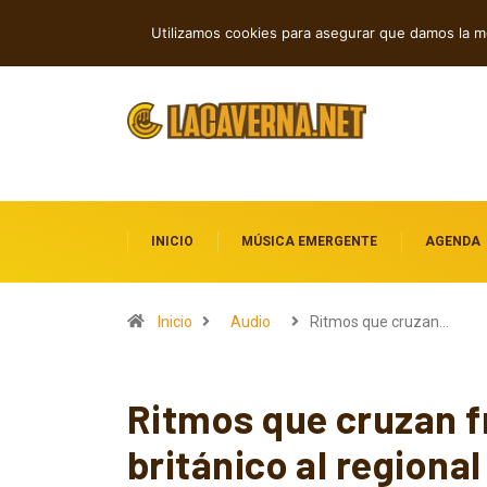
Baldy Crawler cuestiona el odio y la gu
TENDENCIAS
Utilizamos cookies para asegurar que damos la me
INICIO
MÚSICA EMERGENTE
AGENDA
Inicio
Audio
Ritmos que cruzan…
Ritmos que cruzan f
británico al regiona