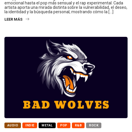
emocional hasta el pop más sensual y el rap experimental. Cada
artista aporta una mirada distinta sobre la vulnerabilidad, el deseo,
la identidad y la búsqueda personal, mostrando cómo la […]
LEER MÁS
AUDIO
INDIE
METAL
POP
R&B
ROCK