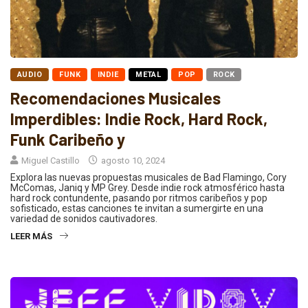
AUDIO
FUNK
INDIE
METAL
POP
ROCK
Recomendaciones Musicales
Imperdibles: Indie Rock, Hard Rock,
Funk Caribeño y
Miguel Castillo
agosto 10, 2024
Explora las nuevas propuestas musicales de Bad Flamingo, Cory
McComas, Janiq y MP Grey. Desde indie rock atmosférico hasta
hard rock contundente, pasando por ritmos caribeños y pop
sofisticado, estas canciones te invitan a sumergirte en una
variedad de sonidos cautivadores.
LEER MÁS