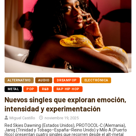
ALTERNATIVO
AUDIO
DREAMPOP
ELECTRÓNICA
METAL
POP
R&B
RAP HIP HOP
Nuevos singles que exploran emoción,
intensidad y experimentación
Miguel Castillo
noviembre 19, 2025
Red Skies Dawning (Estados Unidos), PROTOCOL-C (Alemania),
Janiq (Trinidad y Tobago–España–Reino Unido) y Milo A (Puerto
Rico) presentan cuatro singles que recorren desde el alt-metal