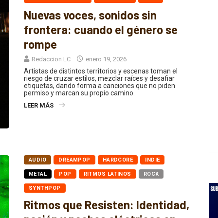
Nuevas voces, sonidos sin
frontera: cuando el género se
rompe
Redaccion LC
enero 19, 2026
Artistas de distintos territorios y escenas toman el
riesgo de cruzar estilos, mezclar raíces y desafiar
etiquetas, dando forma a canciones que no piden
permiso y marcan su propio camino.
LEER MÁS
AUDIO
DREAMPOP
HARDCORE
INDIE
METAL
POP
RITMOS LATINOS
ROCK
SYNTHPOP
Ritmos que Resisten: Identidad,