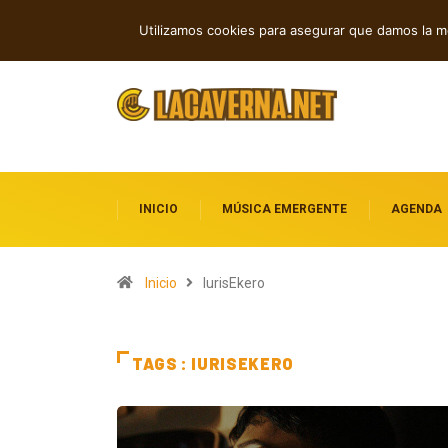
Cuatro canciones independientes entre reflexión y resistencia
Indie
TENDENCIAS
Utilizamos cookies para asegurar que damos la me
dest
INICIO
MÚSICA EMERGENTE
AGENDA
Inicio
IurisEkero
TAGS : IURISEKERO