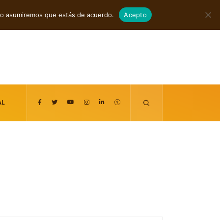
agosto 7, 2026
itio asumiremos que estás de acuerdo.
Acepto
AL