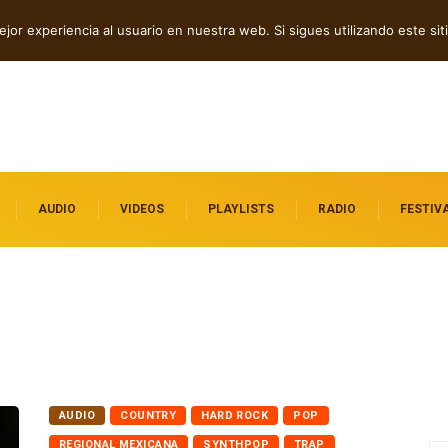
, rap y pop: cuatro lanzamientos independientes
jor experiencia al usuario en nuestra web. Si sigues utilizando este s
acados
AUDIO
VIDEOS
PLAYLISTS
RADIO
FESTIV
AUDIO
COUNTRY
HARD ROCK
POP
REGIONAL MEXICANA
SYNTHPOP
TRAP