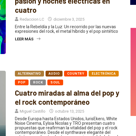
pasión y noches eléctricas en
cuatro
Redaccion LC
diciembre 3, 2025
Entre la Rebeldía y la Luz: Un recorrido por las nuevas
expresiones del rock, el metal híbrido y el pop sintético
LEER MÁS
ALTERNATIVO
AUDIO
COUNTRY
ELECTRÓNICA
POP
ROCK
SOUL
Cuatro miradas al alma del pop y
el rock contemporáneo
Miguel Castillo
octubre 13, 2025
Desde Europa hasta Estados Unidos, IurisEkero, White
Noise Cinema, Eylsia Nicolas y TRO presentan cuatro
propuestas que reafirman la vitalidad del pop y el rock
contemporáneo. Desde el synthwave elegante del