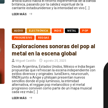
artista sueco hasta el retorno experimental de la banda
británica, pasando por la calidez espiritual de la
cantante estadounidense y la intensidad en vivo […]
LEER MÁS
AUDIO
ELECTRÓNICA
INDIE
METAL
POP
PROGRESIVO
REGGAE
Exploraciones sonoras del pop al
metal en la escena global
Miguel Castillo
agosto 25, 2025
Desde Argentina, Estados Unidos, México e India llegan
propuestas que refrescan la escena independiente con
estilos diversos y originales. IurisEkero, neurocrush,
RNDN junto a Angie y philojain presentan nuevos
sencillos donde el pop luminoso, la intimidad
alternativa, el reggae pop melancólico y el metal
progresivo conviven como parte de un mapa musical
cada vez más […]
LEER MÁS