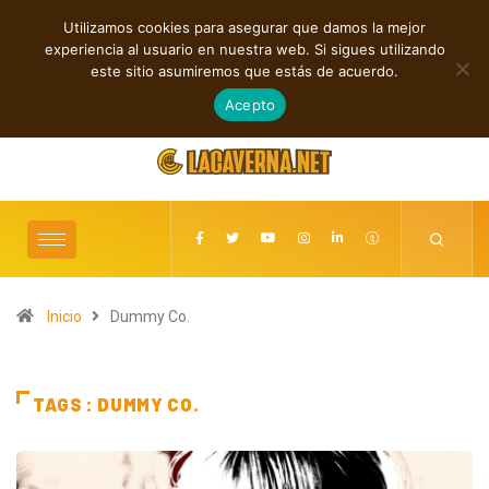
Utilizamos cookies para asegurar que damos la mejor
TENDENCIAS
experiencia al usuario en nuestra web. Si sigues utilizando
ciclos y conexiones digitales
Baldy Crawler cuestiona el odio y la guerra en
este sitio asumiremos que estás de acuerdo.
“Hatred?”
agosto 9, 2026
Acepto
Inicio
Dummy Co.
TAGS : DUMMY CO.