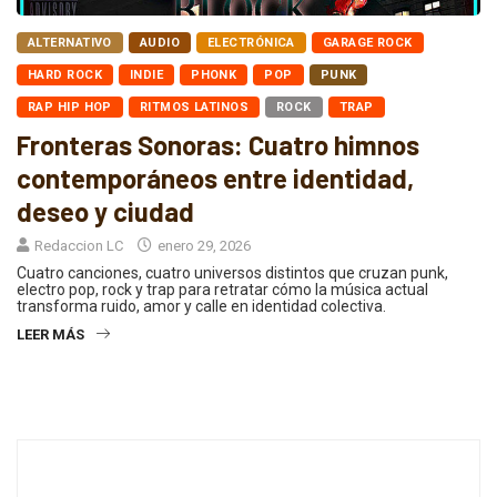
ALTERNATIVO
AUDIO
ELECTRÓNICA
GARAGE ROCK
HARD ROCK
INDIE
PHONK
POP
PUNK
RAP HIP HOP
RITMOS LATINOS
ROCK
TRAP
Fronteras Sonoras: Cuatro himnos
contemporáneos entre identidad,
deseo y ciudad
Redaccion LC
enero 29, 2026
Cuatro canciones, cuatro universos distintos que cruzan punk,
electro pop, rock y trap para retratar cómo la música actual
transforma ruido, amor y calle en identidad colectiva.
LEER MÁS