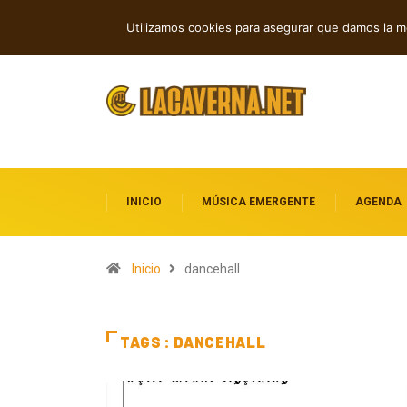
Cuatro canciones independientes entre
TENDENCIAS
Utilizamos cookies para asegurar que damos la me
INICIO
MÚSICA EMERGENTE
AGENDA
Inicio
dancehall
TAGS : DANCEHALL