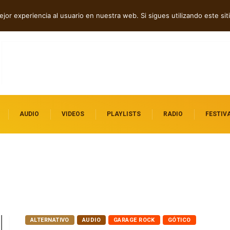
 folk, rock y pop
jor experiencia al usuario en nuestra web. Si sigues utilizando este s
AUDIO
VIDEOS
PLAYLISTS
RADIO
FESTIV
ALTERNATIVO
AUDIO
GARAGE ROCK
GÓTICO