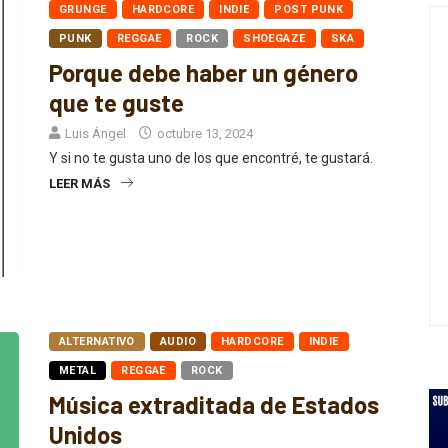
GRUNGE
HARDCORE
INDIE
POST PUNK
PUNK
REGGAE
ROCK
SHOEGAZE
SKA
Porque debe haber un género
que te guste
Luis Ángel
octubre 13, 2024
Y si no te gusta uno de los que encontré, te gustará.
LEER MÁS
ALTERNATIVO
AUDIO
HARDCORE
INDIE
METAL
REGGAE
ROCK
Música extraditada de Estados
Unidos