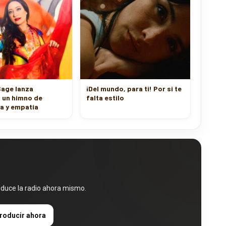
Sage lanza
¡Del mundo, para ti! Por si te
 un himno de
falta estilo
a y empatía
oduce la radio ahora mismo.
roducir ahora