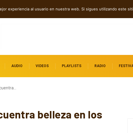
ock contra el control digital
jor experiencia al usuario en nuestra web. Si sigues utilizando este s
AUDIO
VIDEOS
PLAYLISTS
RADIO
FESTIV
cuentra…
entra belleza en los