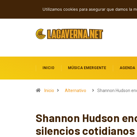
Shaven Primates: Un estallido de Hard R
TENDENCIAS
Utilizamos cookies para asegurar que damos la me
INICIO
MÚSICA EMERGENTE
AGENDA
Inicio
Alternativo
Shannon Hudson en
Shannon Hudson encu
silencios cotidianos