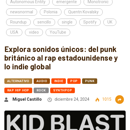
Autonomous Entity
emergente
Monotronic
newsnormal
Polonia
Quentn Kovalsky
Roundup
sencillo
single
Spotify
UK
USA
video
YouTube
Explora sonidos únicos: del punk
británico al rap estadounidense y
lo indie global
ALTERNATIVO
AUDIO
INDIE
POP
PUNK
RAP HIP HOP
ROCK
SYNTHPOP
Miguel Castillo
diciembre 24, 2024
1015