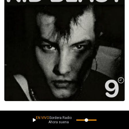
Desde Europa y América, 9 o’clock Nasty, Quentn Kovalsky,
EN VIVO
Sordera Radio
Monotronic y Autonomous Entity traen propuestas musicales que
Ahora suena