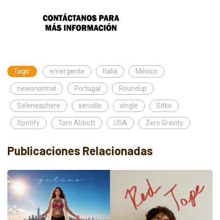
Tags:
emergente
Italia
México
newsnormal
Portugal
Roundup
Selenesphere
sencillo
single
Sitko
Spotify
Tom Abbott
USA
Zero Gravity
Publicaciones Relacionadas