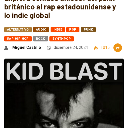
británico al rap estadounidense y
lo indie global
ALTERNATIVO
AUDIO
INDIE
POP
PUNK
RAP HIP HOP
ROCK
SYNTHPOP
Miguel Castillo
diciembre 24, 2024
1015