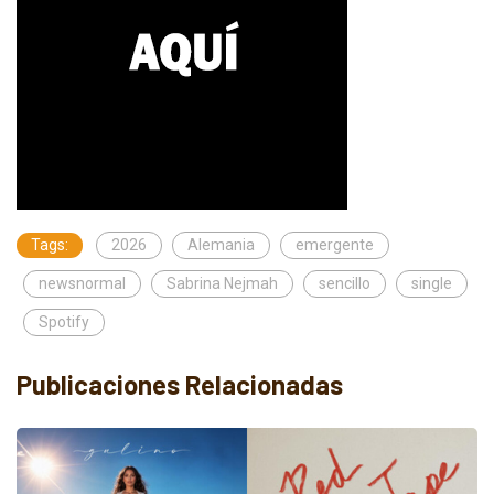
Tags:
2026
Alemania
emergente
newsnormal
Sabrina Nejmah
sencillo
single
Spotify
Publicaciones Relacionadas