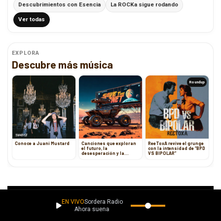
Descubrimientos con Esencia
La ROCKa sigue rodando
Ver todas
EXPLORA
Descubre más música
Roundup
Conoce a Juani Mustard
Canciones que exploran
ReeToxA revive el grunge
el futuro, la
con la intensidad de “BPD
desesperación y la
VS BIPOLAR”
liberación personal
EN VIVO
Sordera Radio
Ahora suena