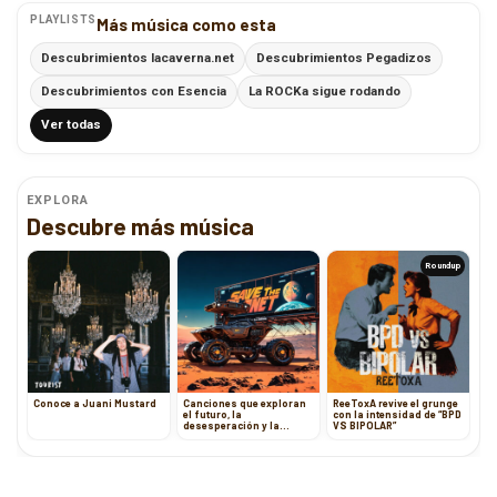
PLAYLISTS
Más música como esta
Descubrimientos lacaverna.net
Descubrimientos Pegadizos
Descubrimientos con Esencia
La ROCKa sigue rodando
Ver todas
EXPLORA
Descubre más música
Roundup
Conoce a Juani Mustard
Canciones que exploran
ReeToxA revive el grunge
el futuro, la
con la intensidad de “BPD
desesperación y la
VS BIPOLAR”
liberación personal