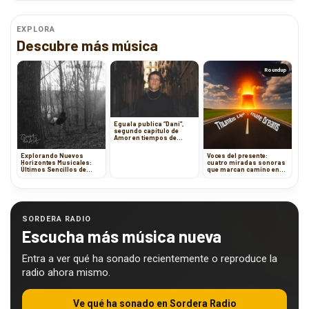
EXPLORA
Descubre más música
Roundup
Eguala publica “Dani”,
segundo capítulo de
Amor en tiempos de
Twindergram
Explorando Nuevos
Voces del presente:
Horizontes Musicales:
cuatro miradas sonoras
Últimos Sencillos de
que marcan camino en
Artistas Internacionales
2025
SORDERA RADIO
Escucha más música nueva
Entra a ver qué ha sonado recientemente o reproduce la
radio ahora mismo.
Ve qué ha sonado en Sordera Radio