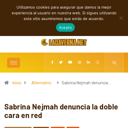
Utilizamos cookies para asegurar que damos la mejor
TENDENCIAS
experiencia al usuario en nuestra web. Si sigues utilizando
Cuatro canciones independientes entre reflexión y resistencia
este sitio asumiremos que estás de acuerdo.
agosto 7, 2026
Acepto
Inicio
Alternativo
Sabrina Nejmah denuncia…
Sabrina Nejmah denuncia la doble
cara en red