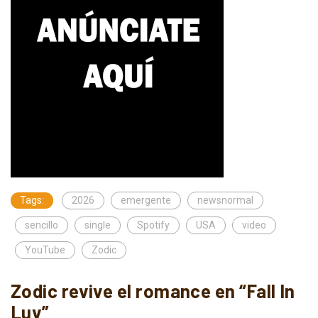
Tags:
2026
emergente
newsnormal
sencillo
single
Spotify
USA
video
YouTube
Zodic
Zodic revive el romance en “Fall In
Luv”