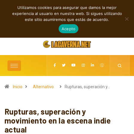
Utilizamos cookies para asegurar que damos la mejor
TENDENCIAS
experiencia al usuario en nuestra web. Si sigues utilizando
Shaven Primates: Un estallido de Hard Rock contra el control digital
este sitio asumiremos que estás de acuerdo.
agosto 8, 2026
Acepto
Inicio
Alternativo
Rupturas, superación y…
Rupturas, superación y
movimiento en la escena indie
actual