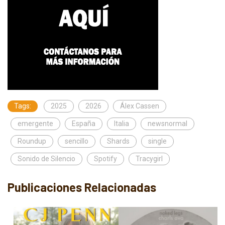
Tags:
2025
2026
Álex Cassen
emergente
España
Italia
newsnormal
Roundup
sencillo
Shards
single
Sonido de Silencio
Spotify
Tracygirl
Publicaciones Relacionadas