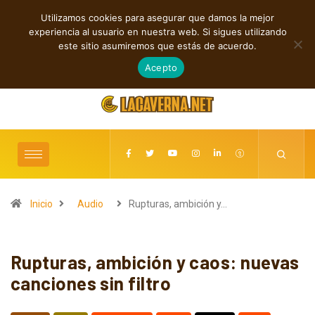
Utilizamos cookies para asegurar que damos la mejor
TENDENCIAS
experiencia al usuario en nuestra web. Si sigues utilizando
Rock, folk e indie: cuatro estrenos independientes por descubrir
este sitio asumiremos que estás de acuerdo.
agosto 7, 2026
Acepto
Inicio
Audio
Rupturas, ambición y…
Rupturas, ambición y caos: nuevas
canciones sin filtro