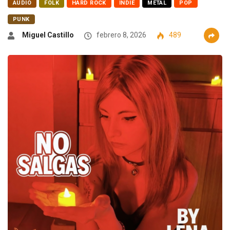
AUDIO
FOLK
HARD ROCK
INDIE
METAL
POP
PUNK
Miguel Castillo
febrero 8, 2026
489