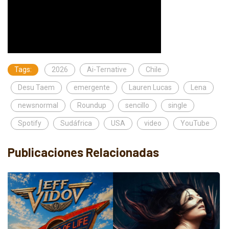
Tags:
2026
Ai-Ternative
Chile
Desu Taem
emergente
Lauren Lucas
Lena
newsnormal
Roundup
sencillo
single
Spotify
Sudáfrica
USA
video
YouTube
Publicaciones Relacionadas