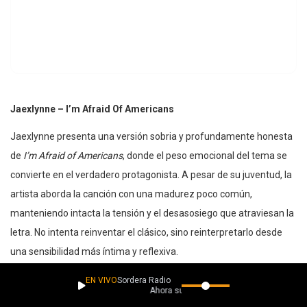
Jaexlynne – I’m Afraid Of Americans
Jaexlynne presenta una versión sobria y profundamente honesta
de
I’m Afraid of Americans
, donde el peso emocional del tema se
convierte en el verdadero protagonista. A pesar de su juventud, la
artista aborda la canción con una madurez poco común,
manteniendo intacta la tensión y el desasosiego que atraviesan la
letra. No intenta reinventar el clásico, sino reinterpretarlo desde
una sensibilidad más íntima y reflexiva.
La producción se mantiene fiel al espíritu del alternative rock, con
EN VIVO
Sordera Radio
Ahora suena
guitarras crudas, una base rítmica constante y una atmósfera que