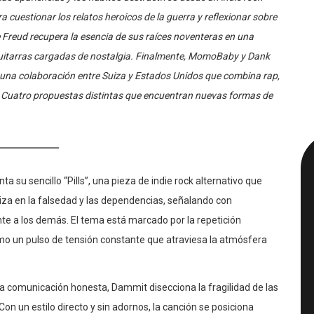
las apariencias y los hábitos destructivos desde un indie rock
a cuestionar los relatos heroicos de la guerra y reflexionar sobre
Freud recupera la esencia de sus raíces noventeras en una
guitarras cargadas de nostalgia. Finalmente, MomoBaby y Dank
 una colaboración entre Suiza y Estados Unidos que combina rap,
. Cuatro propuestas distintas que encuentran nuevas formas de
a su sencillo “Pills”, una pieza de indie rock alternativo que
iza en la falsedad y las dependencias, señalando con
nte a los demás. El tema está marcado por la repetición
omo un pulso de tensión constante que atraviesa la atmósfera
na comunicación honesta, Dammit disecciona la fragilidad de las