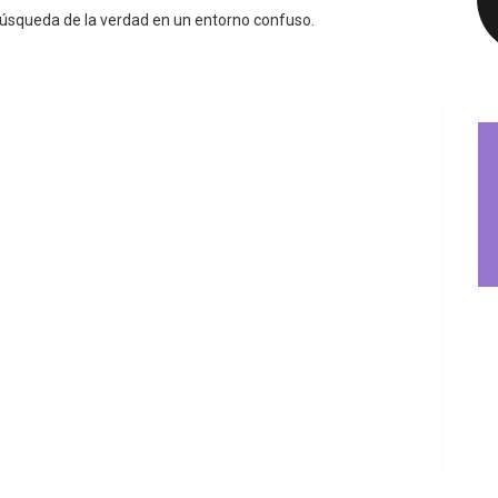
Con un estilo directo y sin adornos, la canción se posiciona
búsqueda de la verdad en un entorno confuso.