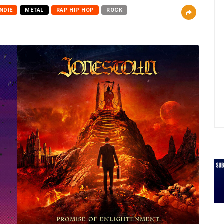
INDIE
METAL
RAP HIP HOP
ROCK