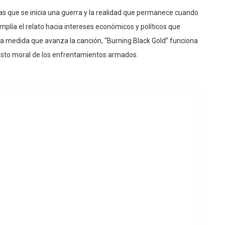
uerdos traumáticos y consecuencias imposibles de olvidar.
 las que se inicia una guerra y la realidad que permanece cuando
amplía el relato hacia intereses económicos y políticos que
 a medida que avanza la canción, “Burning Black Gold” funciona
osto moral de los enfrentamientos armados.