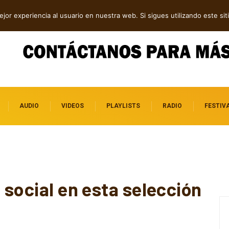
ock contra el control digital
jor experiencia al usuario en nuestra web. Si sigues utilizando este s
AUDIO
VIDEOS
PLAYLISTS
RADIO
FESTIV
n social en esta selección