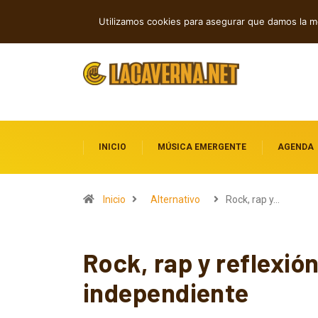
Shaven Primates: Un estallido de Hard R
TENDENCIAS
Utilizamos cookies para asegurar que damos la me
INICIO
MÚSICA EMERGENTE
AGENDA
Inicio
Alternativo
Rock, rap y…
Rock, rap y reflexió
independiente