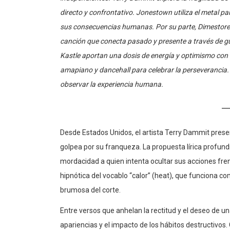
independientes. Terry Dammit explora la fragilidad de 
directo y confrontativo. Jonestown utiliza el metal par
sus consecuencias humanas. Por su parte, Dimestore 
canción que conecta pasado y presente a través de 
Kastle aportan una dosis de energía y optimismo con
amapiano y dancehall para celebrar la perseverancia
observar la experiencia humana.
Desde Estados Unidos, el artista Terry Dammit present
golpea por su franqueza. La propuesta lírica profund
mordacidad a quien intenta ocultar sus acciones fre
hipnótica del vocablo “calor” (heat), que funciona c
brumosa del corte.
Entre versos que anhelan la rectitud y el deseo de u