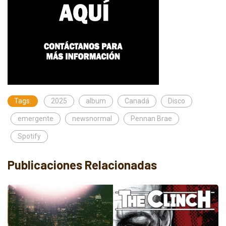
Tags:
2025
album
Canadá
Disco
emergente
newsnormal
Pennan Brae
Spotify
Publicaciones Relacionadas