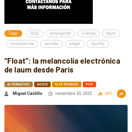
Tags:
2025
emergente
Francia
laum
newsnormal
sencillo
single
Spotify
“Float”: la melancolía electrónica
de laum desde París
ALTERNATIVO
AUDIO
ELECTRÓNICA
POP
Miguel Castillo
noviembre 20, 2025
441