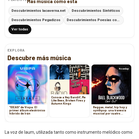
Más música como esta
Descubrimientos lacaverna.net
Descubrimientos Sintéticos
Descubrimientos Pegadizos
Descubrimientos Poesías con Ritmo
Ver todas
EXPLORA
Descubre más música
Roundup
Conoce a Hey Bandit!, Me
Like Bees, Broken Fires y
Autumn Kings
“IDEAS” de Vispa: El
Reggae, metal, hip hop y
primer álbum electrónico
synthpop: una travesía
híbrido de Irán
musical por cuatro
géneros con mensaje
La voz de laum, utilizada tanto como instrumento melódico como