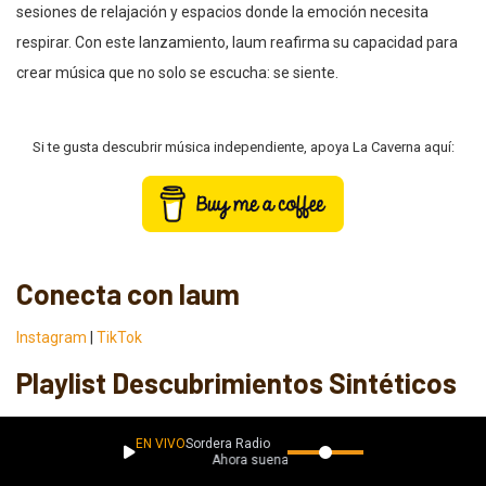
sesiones de relajación y espacios donde la emoción necesita
respirar. Con este lanzamiento, laum reafirma su capacidad para
crear música que no solo se escucha: se siente.
Si te gusta descubrir música independiente, apoya La Caverna aquí:
Conecta con laum
Instagram
|
TikTok
Playlist Descubrimientos Sintéticos
Descubre más propuestas como laum guardando nuestra playlist
EN VIVO
Sordera Radio
en tu biblioteca o agregándola a tus favoritos en tu plataforma
Ahora suena