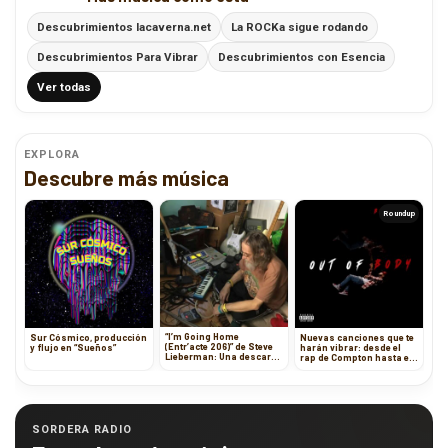
Descubrimientos lacaverna.net
La ROCKa sigue rodando
Descubrimientos Para Vibrar
Descubrimientos con Esencia
Ver todas
EXPLORA
Descubre más música
Roundup
“I’m Going Home
Sur Cósmico, producción
Nuevas canciones que te
(Entr’acte 206)” de Steve
y flujo en “Sueños”
harán vibrar: desde el
Lieberman: Una descarga
rap de Compton hasta el
de militia punk que
surf de Tetris
desafía los límites del
ruido
SORDERA RADIO