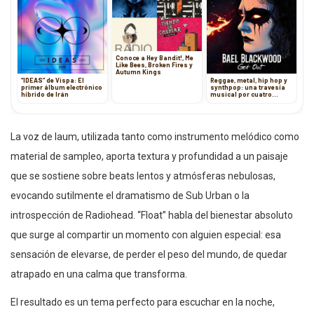
Conoce a Hey Bandit!, Me
Like Bees, Broken Fires y
Autumn Kings
“IDEAS” de Vispa: El
Reggae, metal, hip hop y
primer álbum electrónico
synthpop: una travesía
híbrido de Irán
musical por cuatro
géneros con mensaje
La voz de laum, utilizada tanto como instrumento melódico como
material de sampleo, aporta textura y profundidad a un paisaje
que se sostiene sobre beats lentos y atmósferas nebulosas,
evocando sutilmente el dramatismo de Sub Urban o la
introspección de Radiohead. “Float” habla del bienestar absoluto
que surge al compartir un momento con alguien especial: esa
sensación de elevarse, de perder el peso del mundo, de quedar
atrapado en una calma que transforma.
El resultado es un tema perfecto para escuchar en la noche,