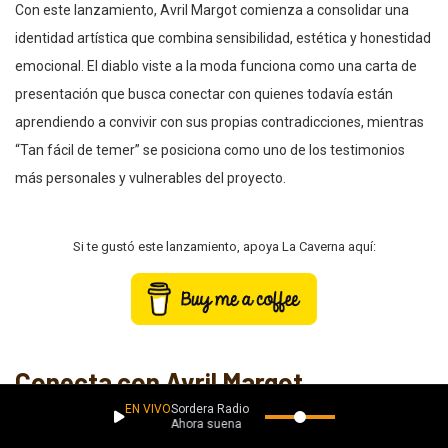
Con este lanzamiento, Avril Margot comienza a consolidar una
identidad artística que combina sensibilidad, estética y honestidad
emocional. El diablo viste a la moda funciona como una carta de
presentación que busca conectar con quienes todavía están
aprendiendo a convivir con sus propias contradicciones, mientras
“Tan fácil de temer” se posiciona como uno de los testimonios
más personales y vulnerables del proyecto.
Si te gustó este lanzamiento, apoya La Caverna aquí:
Conecta con Avril Margot
EN VIVO
Sordera Radio
X
|
Instagram
|
TikTok
|
YouTube
Ahora suena