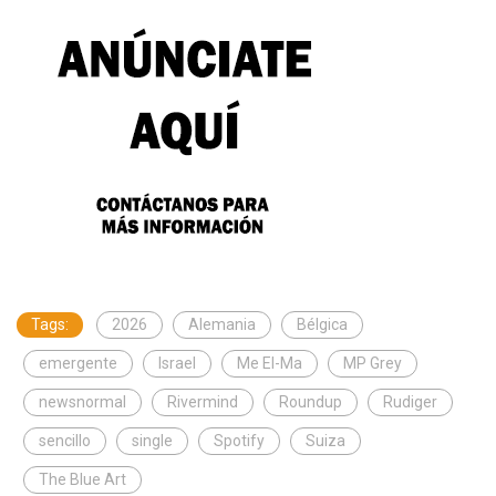
Tags:
2026
Alemania
Bélgica
emergente
Israel
Me El-Ma
MP Grey
newsnormal
Rivermind
Roundup
Rudiger
sencillo
single
Spotify
Suiza
The Blue Art