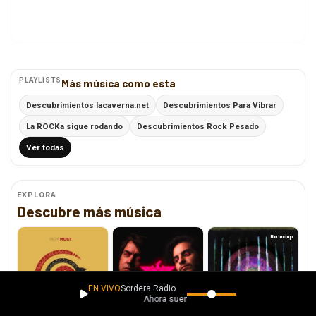
PLAYLISTS
Más música como esta
Descubrimientos lacaverna.net
Descubrimientos Para Vibrar
La ROCKa sigue rodando
Descubrimientos Rock Pesado
Ver todas
EXPLORA
Descubre más música
Roundup
EN VIVO
Sordera Radio
Ahora suena
“Mi Cicatriz” llega para