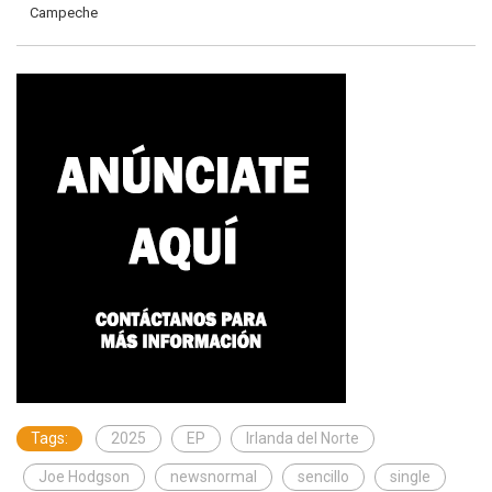
Campeche
Tags:
2025
EP
Irlanda del Norte
Joe Hodgson
newsnormal
sencillo
single