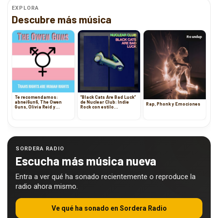
EXPLORA
Descubre más música
Roundup
Te recomendamos:
“Black Cats Are Bad Luck”
abnei6un6, The Owen
de Nuclear Club: Indie
Rap, Phonk y Emociones
Guns, Olivia Reid y
Rock con estilo
Quarters Of Change
Electrónico desde
Escocia
SORDERA RADIO
Escucha más música nueva
Entra a ver qué ha sonado recientemente o reproduce la
radio ahora mismo.
Ve qué ha sonado en Sordera Radio