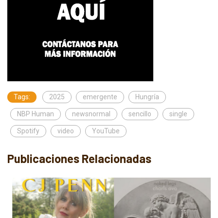
Tags:
2025
emergente
Hungría
NBP Human
newsnormal
sencillo
single
Spotify
video
YouTube
Publicaciones Relacionadas