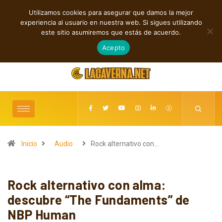
Utilizamos cookies para asegurar que damos la mejor
TENDENCIAS
experiencia al usuario en nuestra web. Si sigues utilizando
Shaven Primates: Un estallido de Hard Rock contra el control digital
este sitio asumiremos que estás de acuerdo.
agosto 8, 2026
Acepto
Inicio
Audio
Rock alternativo con…
Rock alternativo con alma:
descubre “The Fundaments” de
NBP Human