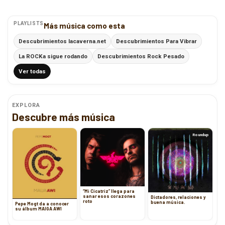
PLAYLISTS
Más música como esta
Descubrimientos lacaverna.net
Descubrimientos Para Vibrar
La ROCKa sigue rodando
Descubrimientos Rock Pesado
Ver todas
EXPLORA
Descubre más música
Roundup
“Mi Cicatriz” llega para
sanar esos corazones
Dictadores, relaciones y
roto
buena música.
Pepe Mogt da a conocer
su álbum MAIGA AWI