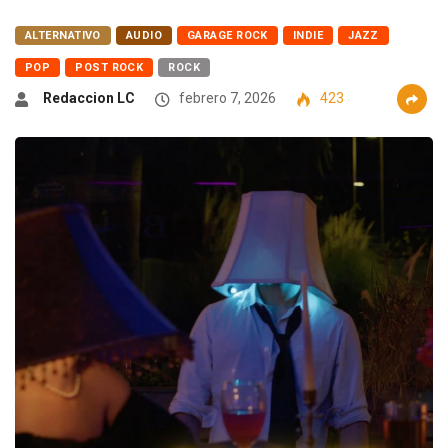
ALTERNATIVO
AUDIO
GARAGE ROCK
INDIE
JAZZ
POP
POST ROCK
ROCK
Redaccion LC
febrero 7, 2026
423