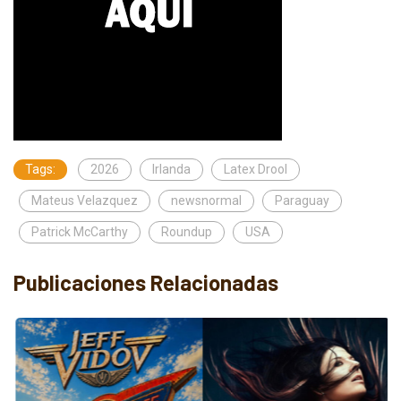
Tags:
2026
Irlanda
Latex Drool
Mateus Velazquez
newsnormal
Paraguay
Patrick McCarthy
Roundup
USA
Publicaciones Relacionadas