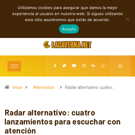
Utilizamos cookies para asegurar que damos la mejor
TENDENCIAS
experiencia al usuario en nuestra web. Si sigues utilizando
Cuatro lanzamientos independientes entre introspección y fuerza
este sitio asumiremos que estás de acuerdo.
agosto 6, 2026
Acepto
Inicio
Alternativo
Radar alternativo: cuatro…
Radar alternativo: cuatro
lanzamientos para escuchar con
atención