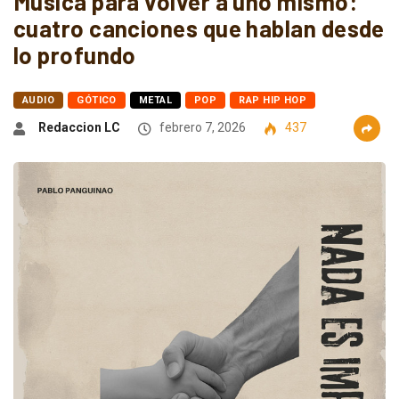
Música para volver a uno mismo:
cuatro canciones que hablan desde
lo profundo
AUDIO
GÓTICO
METAL
POP
RAP HIP HOP
Redaccion LC
febrero 7, 2026
437