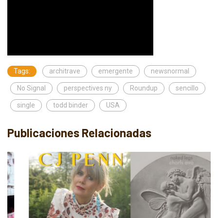
Tags:
architrave
emergente
newsnormal
No Signal
perspectives ny
Roundup
sencillo
single
todd binder
USA
Publicaciones Relacionadas