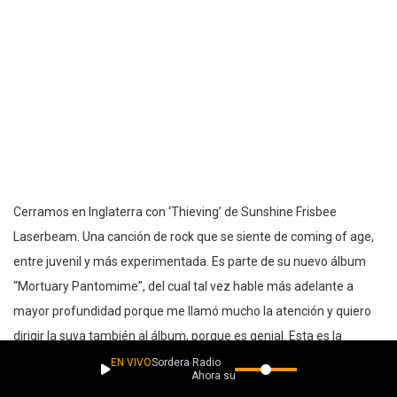
Cerramos en Inglaterra con ‘Thieving’ de Sunshine Frisbee
Laserbeam. Una canción de rock que se siente de coming of age,
entre juvenil y más experimentada. Es parte de su nuevo álbum
“Mortuary Pantomime”, del cual tal vez hable más adelante a
mayor profundidad porque me llamó mucho la atención y quiero
dirigir la suya también al álbum, porque es genial. Esta es la
tercera canción que forma parte del proyecto y no es que crea que
EN VIVO
Sordera Radio
Ahora suena
es la mejor, pero al haberme gustado todas decidí que spotify al