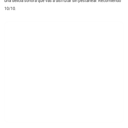
una delicia sonora que vas a disfrutar sin pestañear. Recomiendo
10/10.