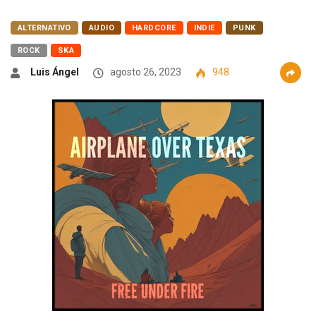
ALTERNATIVO
AUDIO
HARDCORE
INDIE
PUNK
ROCK
SKA
Luis Ángel
agosto 26, 2023
948