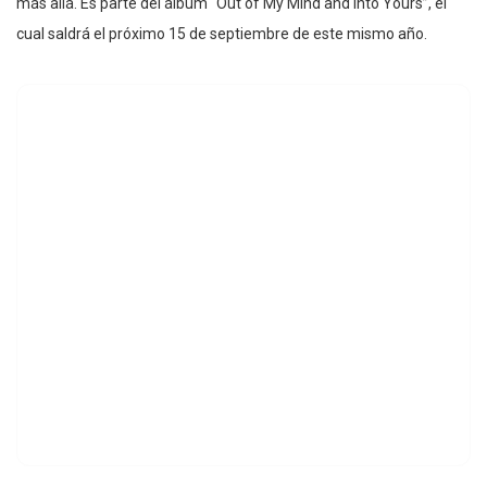
más allá. Es parte del álbum “Out of My Mind and Into Yours”, el
cual saldrá el próximo 15 de septiembre de este mismo año.