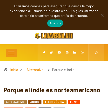
Utilizamos cookies para asegurar que damos la mejor
TENDENCIAS
experiencia al usuario en nuestra web. Si sigues utilizando
Shaven Primates: Un estallido de Hard Rock contra el control digital
este sitio asumiremos que estás de acuerdo.
agosto 8, 2026
Acepto
Inicio
Alternativo
Porque el indie…
Porque el indie es norteamericano
ALTERNATIVO
AUDIO
ELECTRÓNICA
FUNK