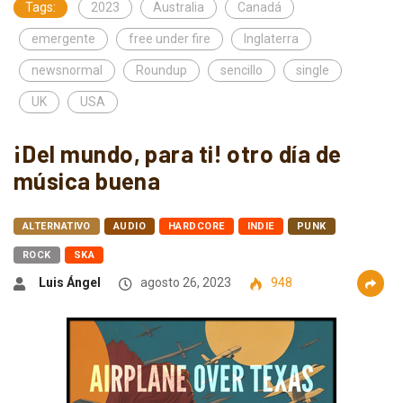
Tags:
2023
Australia
Canadá
emergente
free under fire
Inglaterra
newsnormal
Roundup
sencillo
single
UK
USA
¡Del mundo, para ti! otro día de
música buena
ALTERNATIVO
AUDIO
HARDCORE
INDIE
PUNK
ROCK
SKA
Luis Ángel
agosto 26, 2023
948