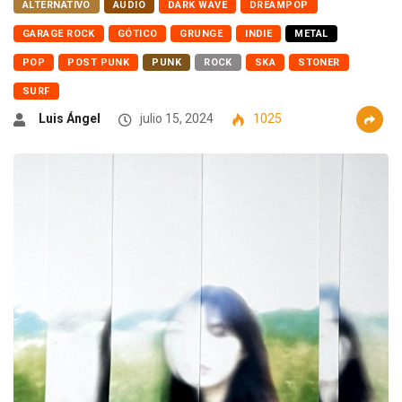
ALTERNATIVO
AUDIO
DARK WAVE
DREAMPOP
GARAGE ROCK
GÓTICO
GRUNGE
INDIE
METAL
POP
POST PUNK
PUNK
ROCK
SKA
STONER
SURF
Luis Ángel
julio 15, 2024
1025