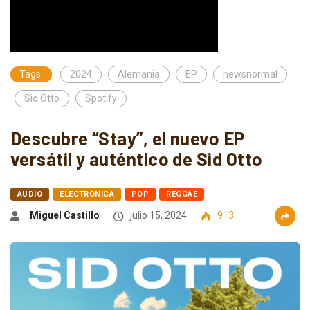
Tags:
2024
Alemania
EP
newsnormal
Sid Otto
Spotify
Descubre “Stay”, el nuevo EP
versátil y auténtico de Sid Otto
AUDIO
ELECTRÓNICA
POP
REGGAE
Miguel Castillo
julio 15, 2024
913