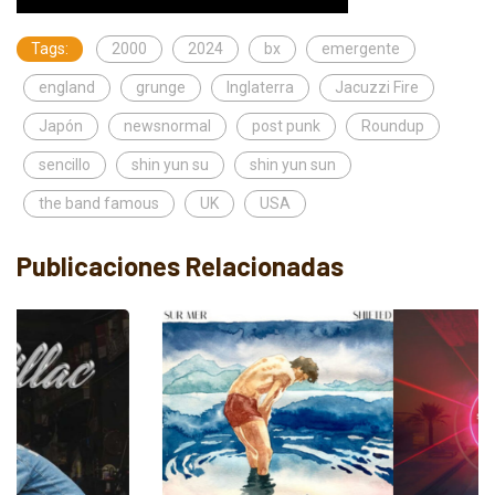
Tags:
2000
2024
bx
emergente
england
grunge
Inglaterra
Jacuzzi Fire
Japón
newsnormal
post punk
Roundup
sencillo
shin yun su
shin yun sun
the band famous
UK
USA
Publicaciones Relacionadas