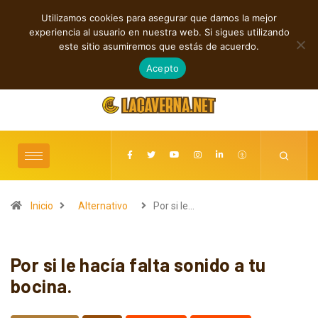
Utilizamos cookies para asegurar que damos la mejor
TENDENCIAS
experiencia al usuario en nuestra web. Si sigues utilizando
M3TIN presenta “Nuestra Historia Acabó” en español
este sitio asumiremos que estás de acuerdo.
agosto 6, 2026
Acepto
Inicio
Alternativo
Por si le…
Por si le hacía falta sonido a tu
bocina.