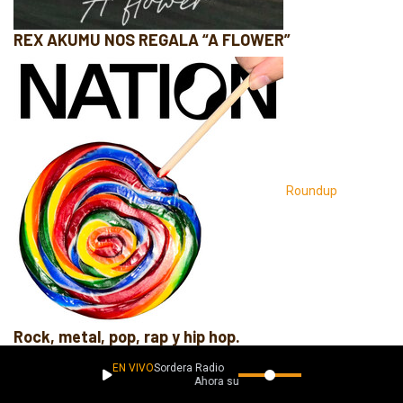
REX AKUMU NOS REGALA “A FLOWER”
Roundup
Rock, metal, pop, rap y hip hop.
EN VIVO
Sordera Radio
Ahora suena