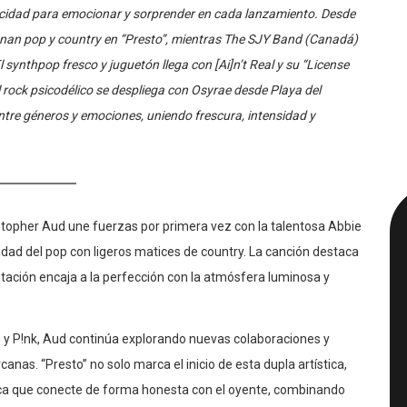
cidad para emocionar y sorprender en cada lanzamiento. Desde
onan pop y country en “Presto”, mientras The SJY Band (Canadá)
 synthpop fresco y juguetón llega con [Ai]n’t Real y su “License
l rock psicodélico se despliega con Osyrae desde Playa del
ntre géneros y emociones, uniendo frescura, intensidad y
stopher Aud une fuerzas por primera vez con la talentosa Abbie
ilidad del pop con ligeros matices de country. La canción destaca
retación encaja a la perfección con la atmósfera luminosa y
n y P!nk, Aud continúa explorando nuevas colaboraciones y
nas. “Presto” no solo marca el inicio de esta dupla artística,
sica que conecte de forma honesta con el oyente, combinando
 de transmitir autenticidad y emoción.