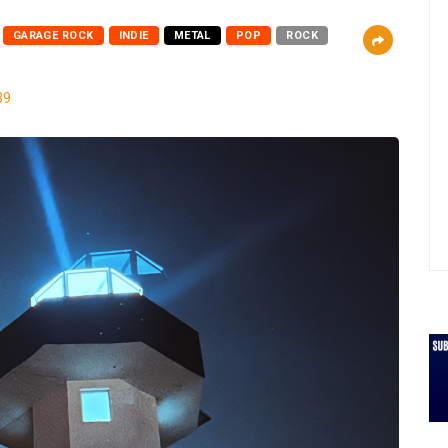
GARAGE ROCK
INDIE
METAL
POP
ROCK
39