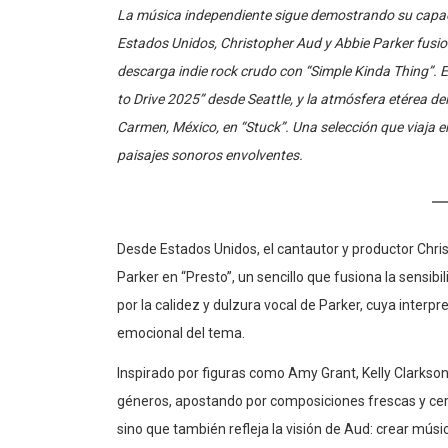
La música independiente sigue demostrando su capa
Estados Unidos, Christopher Aud y Abbie Parker fusi
descarga indie rock crudo con “Simple Kinda Thing”. El
to Drive 2025” desde Seattle, y la atmósfera etérea de
Carmen, México, en “Stuck”. Una selección que viaja e
paisajes sonoros envolventes.
Desde Estados Unidos, el cantautor y productor Chri
Parker en “Presto”, un sencillo que fusiona la sensib
por la calidez y dulzura vocal de Parker, cuya interp
emocional del tema.
Inspirado por figuras como Amy Grant, Kelly Clarkso
géneros, apostando por composiciones frescas y cerca
sino que también refleja la visión de Aud: crear mú
producción cuidada y una interpretación vocal capaz