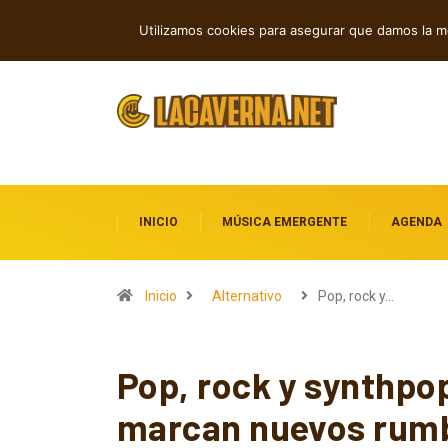
Cuatro canciones sobre libertad, des
TENDENCIAS
Utilizamos cookies para asegurar que damos la me
INICIO
MÚSICA EMERGENTE
AGENDA
Inicio
Alternativo
Pop, rock y…
Pop, rock y synthpo
marcan nuevos rum