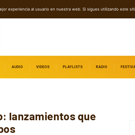
amor y transformación
jor experiencia al usuario en nuestra web. Si sigues utilizando este s
AUDIO
VIDEOS
PLAYLISTS
RADIO
FESTIV
p: lanzamientos que
bos