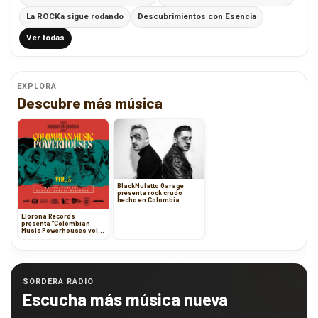
La ROCKa sigue rodando
Descubrimientos con Esencia
Ver todas
EXPLORA
Descubre más música
BlackMulatto Garage
presenta rock crudo
hecho en Colombia
Llorona Records
presenta “Colombian
Music Powerhouses vol.
3”
SORDERA RADIO
Escucha más música nueva