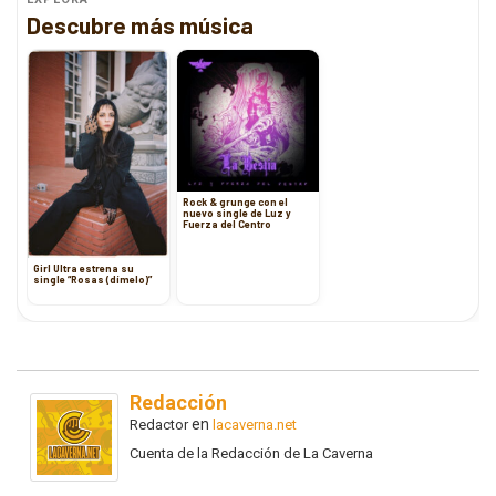
Descubre más música
Rock & grunge con el
nuevo single de Luz y
Fuerza del Centro
Girl Ultra estrena su
single “Rosas (dímelo)”
Redacción
en
Redactor
lacaverna.net
Cuenta de la Redacción de La Caverna