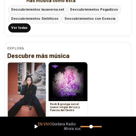
Más música como esta
Descubrimientos lacaverna.net
Descubrimientos Pegadizos
Descubrimientos Sintéticos
Descubrimientos con Esencia
Ver todas
EXPLORA
Descubre más música
Rock & grunge con el
nuevo single de Luz y
Fuerza del Centro
Girl Ultra estrena su
EN VIVO
Sordera Radio
single “Rosas (dímelo)”
Ahora suena