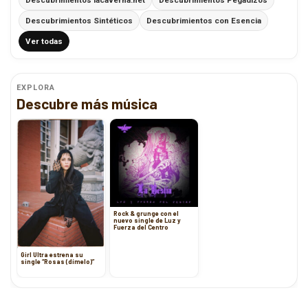
Descubrimientos Sintéticos
Descubrimientos con Esencia
Ver todas
EXPLORA
Descubre más música
Rock & grunge con el
nuevo single de Luz y
Fuerza del Centro
Girl Ultra estrena su
single “Rosas (dímelo)”