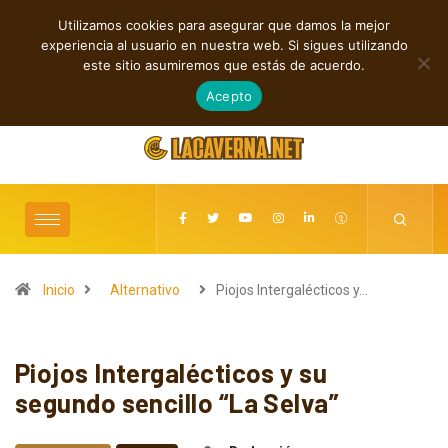
Utilizamos cookies para asegurar que damos la mejor
TENDENCIAS
experiencia al usuario en nuestra web. Si sigues utilizando
Rock, folk e indie: cuatro estrenos independientes por descubrir
este sitio asumiremos que estás de acuerdo.
agosto 7, 2026
Acepto
Inicio
Alternativo
Piojos Intergalécticos y…
Piojos Intergalécticos y su
segundo sencillo “La Selva”