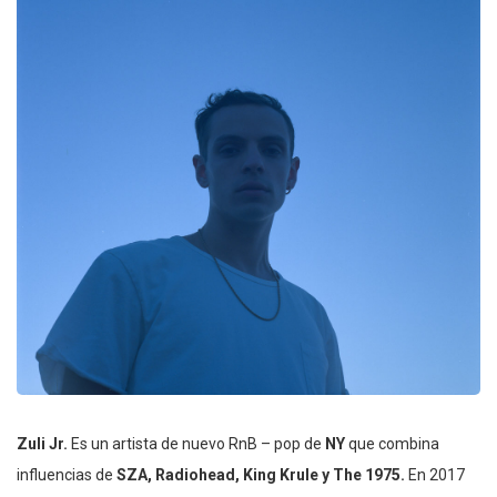
Zuli Jr.
Es un artista de nuevo RnB – pop de
NY
que combina
influencias de
SZA, Radiohead, King Krule y The 1975.
En 2017