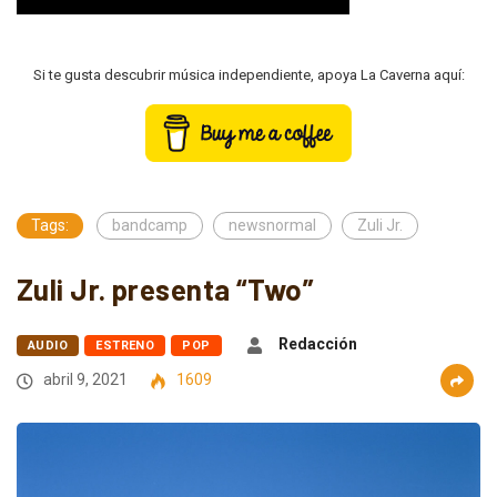
Si te gusta descubrir música independiente, apoya La Caverna aquí:
Tags:
bandcamp
newsnormal
Zuli Jr.
Zuli Jr. presenta “Two”
Redacción
AUDIO
ESTRENO
POP
abril 9, 2021
1609