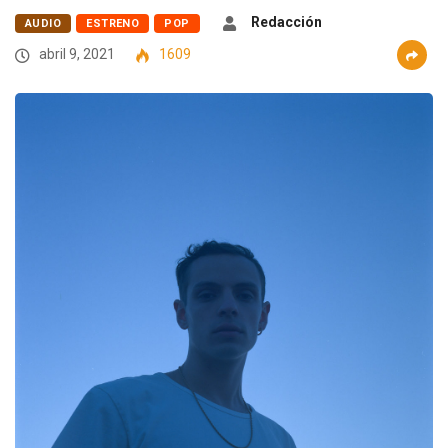
Redacción
AUDIO
ESTRENO
POP
abril 9, 2021
1609