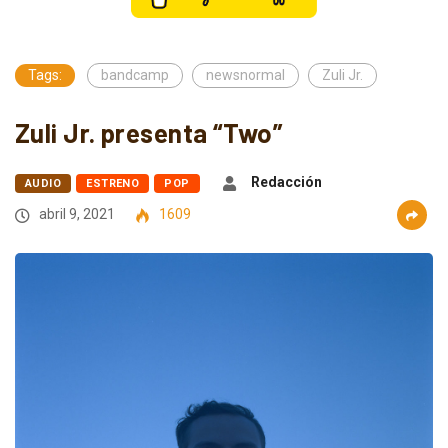
Tags:
bandcamp
newsnormal
Zuli Jr.
Zuli Jr. presenta “Two”
Redacción
AUDIO
ESTRENO
POP
abril 9, 2021
1609