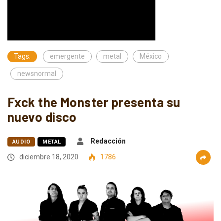
Tags:
emergente
metal
México
newsnormal
Fxck the Monster presenta su
nuevo disco
Redacción
AUDIO
METAL
diciembre 18, 2020
1786