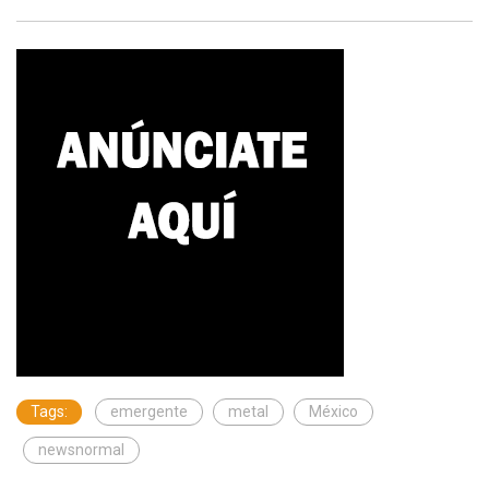
Tags:
emergente
metal
México
newsnormal