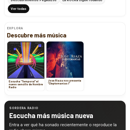
Ver todas
EXPLORA
Descubre más música
Jose Riaza nos presenta
Escucha “Temporal” el
“Cleptomanías I”
nuevo sencillo de Hombre
Radio
SORDERA RADIO
Escucha más música nueva
Entra a ver qué ha sonado recientemente o reproduce la