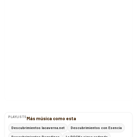
PLAYLISTS
Más música como esta
Descubrimientos lacaverna.net
Descubrimientos con Esencia
Descubrimientos Pegadizos
La ROCKa sigue rodando