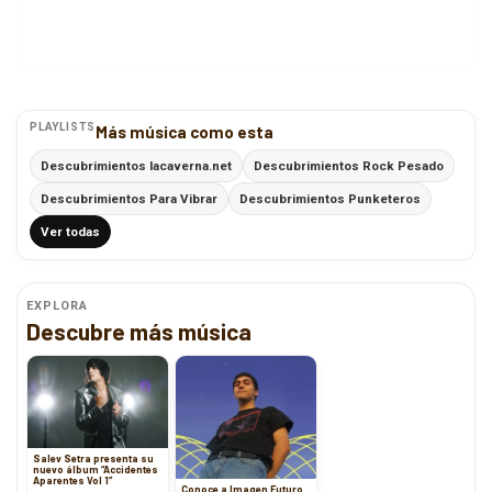
PLAYLISTS
Más música como esta
Descubrimientos lacaverna.net
Descubrimientos Rock Pesado
Descubrimientos Para Vibrar
Descubrimientos Punketeros
Ver todas
EXPLORA
Descubre más música
Salev Setra presenta su
nuevo álbum “Accidentes
Aparentes Vol 1”
Conoce a Imagen Futuro