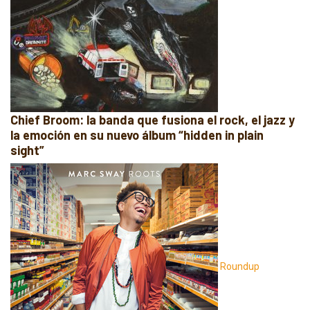
Chief Broom: la banda que fusiona el rock, el jazz y
la emoción en su nuevo álbum “hidden in plain
sight”
Roundup