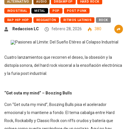
ALTERNATIVO
AUDIO
DREAMPOP
HARD ROCK
INDUSTRIAL
METAL
POP
POST PUNK
RAP HIP HOP
REGGAETÓN
RITMOS LATINOS
ROCK
Redaccion LC
febrero 28, 2026
380
Cuatro lanzamientos que recorren el deseo, la obsesión y la
distopía sonora, del hard rock visceral a la ensoñación electrónica
y la furia post industrial.
“Get outa my mind” – Boozing Bulls
Con “Get outa my mind”, Boozing Bulls pisa el acelerador
emocional y lo mantiene a fondo. El tema cabalga entre Hard
Rock, Rockabilly y Classic Rock con riffs crudos y batería que
golpea como puerta cerrándose de un portazo. Aquí no hay