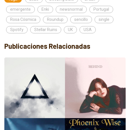
emergente
Enki
newsnormal
Portugal
Rosa Cósmica
Roundup
sencillo
single
Spotify
Stellar Ruins
UK
USA
Publicaciones Relacionadas