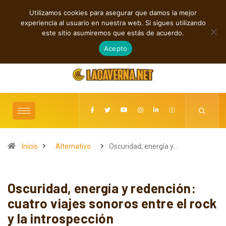
Utilizamos cookies para asegurar que damos la mejor
TENDENCIAS
experiencia al usuario en nuestra web. Si sigues utilizando
Cuatro canciones sobre libertad, desamor y transformación
este sitio asumiremos que estás de acuerdo.
agosto 6, 2026
Acepto
Inicio
Alternativo
Oscuridad, energía y…
Oscuridad, energía y redención:
cuatro viajes sonoros entre el rock
y la introspección