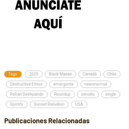
Tags:
2025
Black Masae
Canadá
Chile
Destructive Ethics
emergente
newsnormal
Rohan Deshpande
Roundup
sencillo
single
Spotify
Sunset Rebellion
USA
Publicaciones Relacionadas