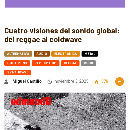
Cuatro visiones del sonido global:
del reggae al coldwave
ALTERNATIVO
AUDIO
ELECTRÓNICA
METAL
POST PUNK
RAP HIP HOP
REGGAE
ROCK
SYNTHWAVE
Miguel Castillo
noviembre 3, 2025
378