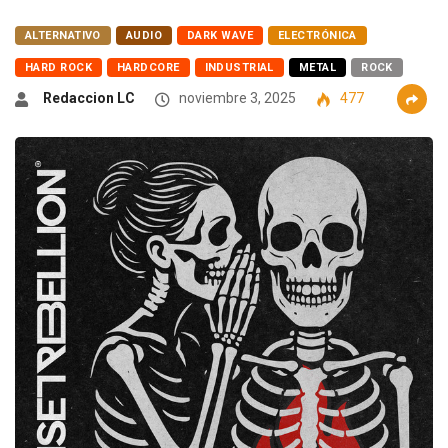
ALTERNATIVO
AUDIO
DARK WAVE
ELECTRÓNICA
HARD ROCK
HARDCORE
INDUSTRIAL
METAL
ROCK
Redaccion LC
noviembre 3, 2025
477