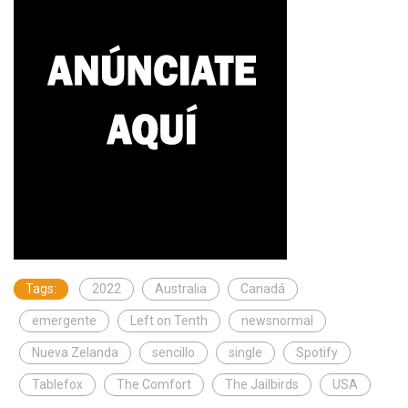
Tags:
2022
Australia
Canadá
emergente
Left on Tenth
newsnormal
Nueva Zelanda
sencillo
single
Spotify
Tablefox
The Comfort
The Jailbirds
USA