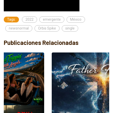
Tags:
2022
emergente
México
newsnormal
Orbis Spike
single
Publicaciones Relacionadas