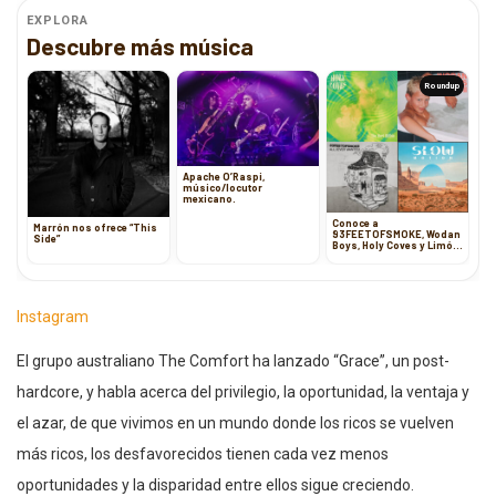
EXPLORA
Descubre más música
Roundup
Apache O’Raspi,
músico/locutor
mexicano.
Conoce a
Marrón nos ofrece “This
93FEETOFSMOKE, Wodan
Side”
Boys, Holy Coves y Limón
Limón
Instagram
El grupo australiano The Comfort ha lanzado “Grace”, un post-
hardcore, y habla acerca del privilegio, la oportunidad, la ventaja y
el azar, de que vivimos en un mundo donde los ricos se vuelven
más ricos, los desfavorecidos tienen cada vez menos
oportunidades y la disparidad entre ellos sigue creciendo.