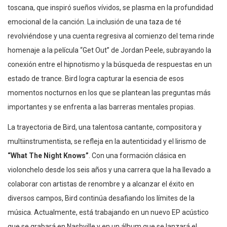
toscana, que inspiró sueños vívidos, se plasma en la profundidad
emocional de la canción. La inclusión de una taza de té
revolviéndose y una cuenta regresiva al comienzo del tema rinde
homenaje a la película “Get Out” de Jordan Peele, subrayando la
conexión entre el hipnotismo y la búsqueda de respuestas en un
estado de trance. Bird logra capturar la esencia de esos
momentos nocturnos en los que se plantean las preguntas más
importantes y se enfrenta a las barreras mentales propias.
La trayectoria de Bird, una talentosa cantante, compositora y
multiinstrumentista, se refleja en la autenticidad y el lirismo de
“What The Night Knows”
. Con una formación clásica en
violonchelo desde los seis años y una carrera que la ha llevado a
colaborar con artistas de renombre y a alcanzar el éxito en
diversos campos, Bird continúa desafiando los límites de la
música. Actualmente, está trabajando en un nuevo EP acústico
que se grabará en Nashville y en un álbum que se lanzará el