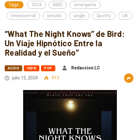
Tags:
2024
BIRD
emergente
newsnormal
sencillo
single
Spotify
UK
“What The Night Knows” de Bird:
Un Viaje Hipnótico Entre la
Realidad y el Sueño”
Redaccion LC
AUDIO
INDIE
POP
julio 15, 2024
913