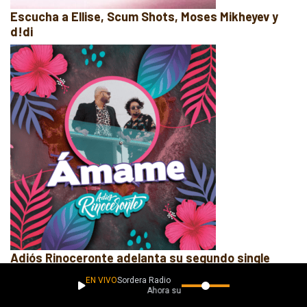
Escucha a Ellise, Scum Shots, Moses Mikheyev y
d!di
Adiós Rinoceronte adelanta su segundo single
EN VIVO
Sordera Radio
Ahora suena