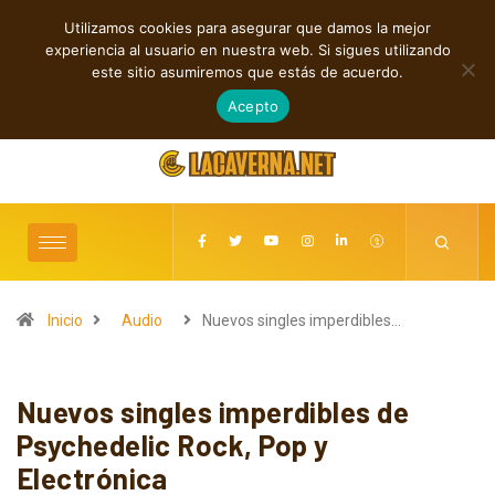
Utilizamos cookies para asegurar que damos la mejor
TENDENCIAS
experiencia al usuario en nuestra web. Si sigues utilizando
Baldy Crawler cuestiona el odio y la guerra en “Hatred?”
este sitio asumiremos que estás de acuerdo.
agosto 9, 2026
Acepto
Inicio
Audio
Nuevos singles imperdibles…
Nuevos singles imperdibles de
Psychedelic Rock, Pop y
Electrónica