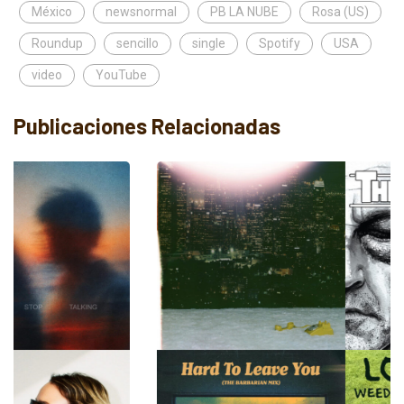
México
newsnormal
PB LA NUBE
Rosa (US)
Roundup
sencillo
single
Spotify
USA
video
YouTube
Publicaciones Relacionadas