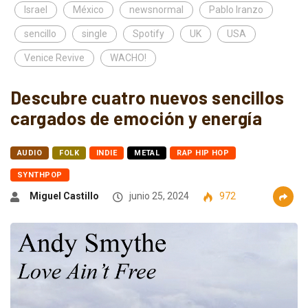
Israel
México
newsnormal
Pablo Iranzo
sencillo
single
Spotify
UK
USA
Venice Revive
WACHO!
Descubre cuatro nuevos sencillos
cargados de emoción y energía
AUDIO
FOLK
INDIE
METAL
RAP HIP HOP
SYNTHPOP
Miguel Castillo
junio 25, 2024
972