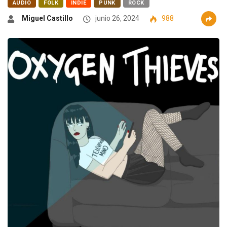
AUDIO
FOLK
INDIE
PUNK
ROCK
Miguel Castillo
junio 26, 2024
988