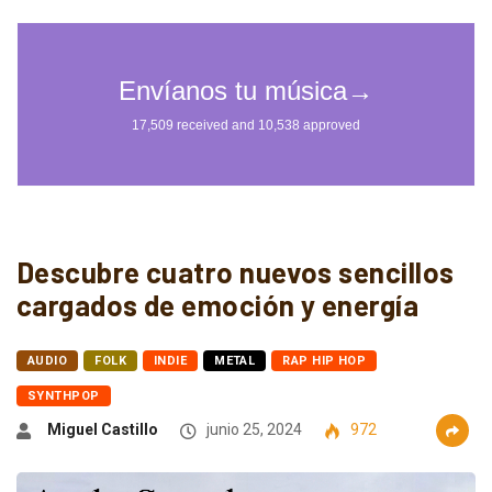
Descubre cuatro nuevos sencillos
cargados de emoción y energía
AUDIO
FOLK
INDIE
METAL
RAP HIP HOP
SYNTHPOP
Miguel Castillo
junio 25, 2024
972