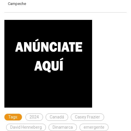
Campeche
Tags:
2024
Canadá
Casey Frazier
David Henneberg
Dinamarca
emergente