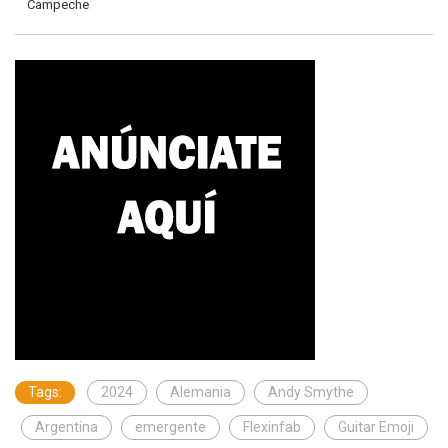
Campeche
Tags:
2024
Alemania
Andy Smythe
Argentina
emergente
Flexinfab
Guitar Emoji