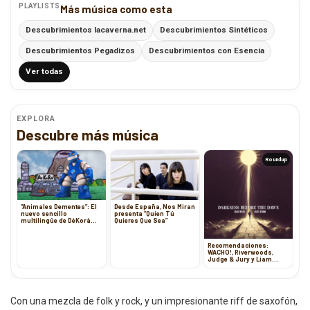
PLAYLISTS
Más música como esta
Descubrimientos lacaverna.net
Descubrimientos Sintéticos
Descubrimientos Pegadizos
Descubrimientos con Esencia
Ver todas
EXPLORA
Descubre más música
Roundup
“Animales Dementes”: El
Desde España, Nos Miran
nuevo sencillo
presenta “Quien Tú
multilingüe de DéKorà
Quieres Que Sea”
Tira Barrio con Mutant
Beans
Recomendaciones:
WACHO!, Riverwoods,
Judge & Jury y Liam
Fender
Con una mezcla de folk y rock, y un impresionante riff de saxofón,