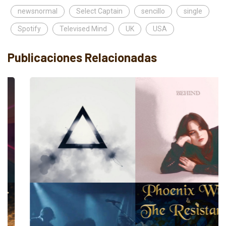
newsnormal
Select Captain
sencillo
single
Spotify
Televised Mind
UK
USA
Publicaciones Relacionadas