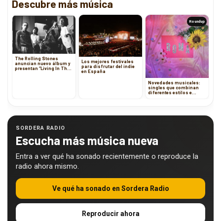
Descubre más música
Roundup
The Rolling Stones
Los mejores festivales
anuncian nuevo álbum y
para disfrutar del indie
presentan “Living In The
en España
Heart Of Love”
Novedades musicales:
singles que combinan
diferentes estilos e
idiomas
SORDERA RADIO
Escucha más música nueva
Entra a ver qué ha sonado recientemente o reproduce la
radio ahora mismo.
Ve qué ha sonado en Sordera Radio
Reproducir ahora