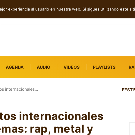
tos independientes destacados
jor experiencia al usuario en nuestra web. Si sigues utilizando este s
AGENDA
AUDIO
VIDEOS
PLAYLISTS
RA
s internacionales…
FESTI
os internacionales
as: rap, metal y