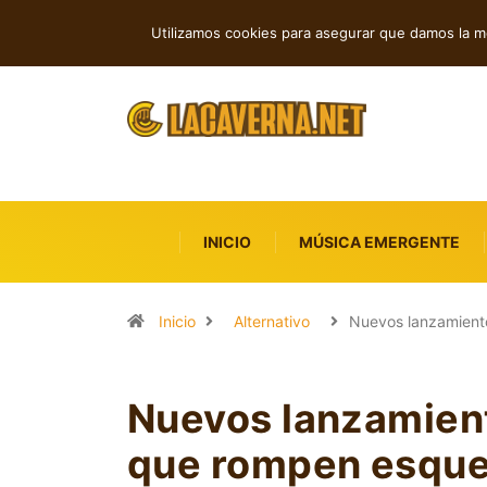
TENDENCIAS
Indie, rap y pop: cuatro lanzamien
Utilizamos cookies para asegurar que damos la me
INICIO
MÚSICA EMERGENTE
Inicio
Alternativo
Nuevos lanzamiento
Nuevos lanzamient
que rompen esquem