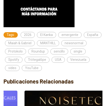
Tags:
2026
El Kanka
emergente
España
Maiah & Gabriel
MANTHILL
newsnormal
Protokolo
Roundup
sencillo
single
Spotify
Trötegalôpe
USA
Venezuela
video
YouTube
Publicaciones Relacionadas