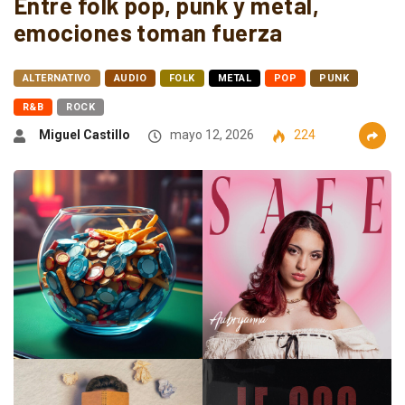
Entre folk pop, punk y metal,
emociones toman fuerza
ALTERNATIVO
AUDIO
FOLK
METAL
POP
PUNK
R&B
ROCK
Miguel Castillo
mayo 12, 2026
224