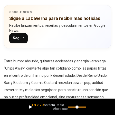
GOOGLE NEWS
Sigue a LaCaverna para recibir más noticias
Recibe lanzamientos, reseñas y descubrimientos en Google
News.
Seguir
Entre humor absurdo, guitarras aceleradas y energía veraniega,
“Chips Away” convierte algo tan cotidiano como las papas fritas
en el centro de un himno punk desenfadado. Desde Reino Unido,
Barry Bluebum y Cosmic Custard mezclan power-pop, actitud
irreverente y melodías pegajosas para construir una canción que
no busca profundidad emocional, sino capturar esa sensación
ligera y caótica de pasarla bien sin demasiadas preocupaciones.
EN VIVO
Sordera Radio
Ahora suena
Con coros inmediatos y arreglos brillantes, el tema transforma