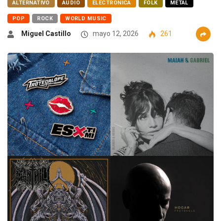
ALTERNATIVO
AUDIO
ELECTRÓNICA
FOLK
METAL
POP
ROCK
WORLD MUSIC
Miguel Castillo
mayo 12, 2026
261