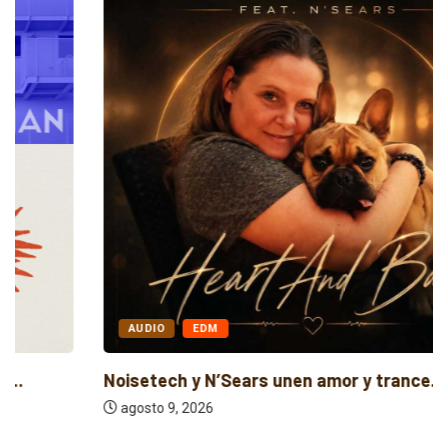
AUDIO
EDM
Noisetech y N’Sears unen amor y trance...
agosto 9, 2026